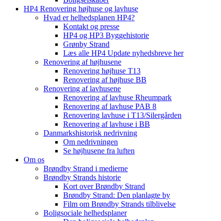
HP4 Renovering højhuse og lavhuse
Hvad er helhedsplanen HP4?
Kontakt og presse
HP4 og HP3 Byggehistorie
Grønby Strand
Læs alle HP4 Update nyhedsbreve her
Renovering af højhusene
Renovering højhuse T13
Renovering af højhuse BB
Renovering af lavhusene
Renovering af lavhuse Rheumpark
Renovering af lavhuse PAB 8
Renovering lavhuse i T13/Silergården
Renovering af lavhuse i BB
Danmarkshistorisk nedrivning
Om nedrivningen
Se højhusene fra luften
Om os
Brøndby Strand i medierne
Brøndby Strands historie
Kort over Brøndby Strand
Brøndby Strand: Den planlagte by
Film om Brøndby Strands tilblivelse
Boligsociale helhedsplaner