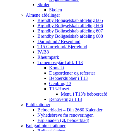
Skoler
Skolen
Almene afdelinger
Brøndby Boligselskab afdeling 605
Brøndby Boligselskab afdeling 606
Brøndby Boligselskab afdeling 607
Brøndby Boligselskab afdeling 608
Daruplund / Resenlund
T15 Gurrelund/ Bjerrelund
PAB8
Rheumpark
Tranemosegård afd. T13
Kontakt
Dagsordener og referater
Beboerklubber i T13
Genbrug 13
T13-Huset
Menu i T13’s beboercafé
Renovering i T13
Publikationer
Beboerbladet – Din 2660 Kalender
Nyhedsbreve fra renoveringen
Esplanaden (gl. beboerblad)
Boligadministrationer
Boligselskaber