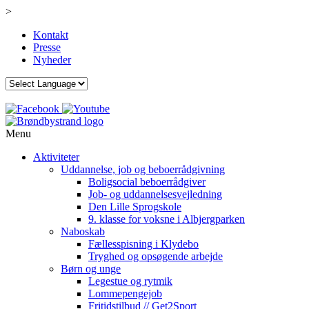
>
Kontakt
Presse
Nyheder
Menu
Aktiviteter
Uddannelse, job og beboerrådgivning
Boligsocial beboerrådgiver
Job- og uddannelsesvejledning
Den Lille Sprogskole
9. klasse for voksne i Albjergparken
Naboskab
Fællesspisning i Klydebo
Tryghed og opsøgende arbejde
Børn og unge
Legestue og rytmik
Lommepengejob
Fritidstilbud // Get2Sport