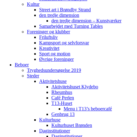
Kultur
Street art i Brøndby Strand
den tredje dimension
den tredje dimension – Kunstværker
Samarbejdet med Turning Tables
Foreninger og klubber
Friluftsliv
Kampsport og selvforsvar
Kreativitet
Sport og motion
Øvrige foreninger
Beboer
Tryghedsundersøgelse 2019
Steder
Aktivitetshuse
Aktivitetshuset Klydebo
Rheumhus
Café Perlen
T13-Huset
Menu i T13’s beboercafé
Genbrug 13
Kulturhuse
Kulturhuset Brønden
Daginstitutioner
Daginstitutioner