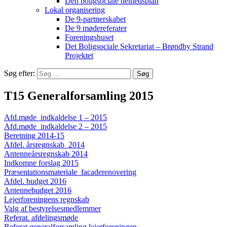
Den boligsociale helhedsplan
Lokal organisering
De 9-partnerskabet
De 9 mødereferater
Foreningshuset
Det Boligsociale Sekretariat – Brøndby Strand
Projektet
Søg efter:
T15 Generalforsamling 2015
Afd.møde indkaldelse 1 – 2015
Afd.møde indkaldelse 2 – 2015
Beretning 2014-15
Afdel. årsregnskab 2014
Antenneårsregnskab 2014
Indkomne forslag 2015
Præsentationsmateriale_facaderenovering
Afdel. budget 2016
Antennebudget 2016
Lejerforeningens regnskab
Valg af bestyrelsesmedlemmer
Referat. afdelingsmøde
Referat generalforsamling lejerforeningen