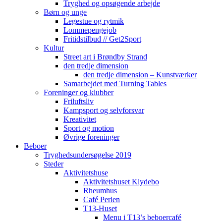
Tryghed og opsøgende arbejde
Børn og unge
Legestue og rytmik
Lommepengejob
Fritidstilbud // Get2Sport
Kultur
Street art i Brøndby Strand
den tredje dimension
den tredje dimension – Kunstværker
Samarbejdet med Turning Tables
Foreninger og klubber
Friluftsliv
Kampsport og selvforsvar
Kreativitet
Sport og motion
Øvrige foreninger
Beboer
Tryghedsundersøgelse 2019
Steder
Aktivitetshuse
Aktivitetshuset Klydebo
Rheumhus
Café Perlen
T13-Huset
Menu i T13’s beboercafé