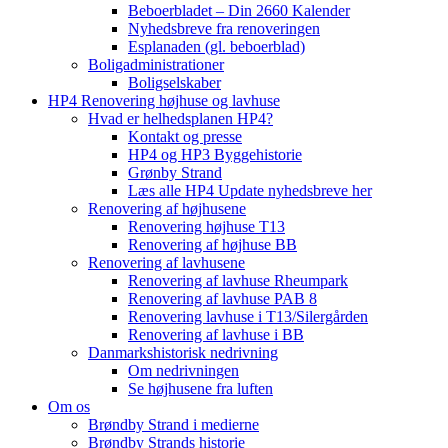
Beboerbladet – Din 2660 Kalender
Nyhedsbreve fra renoveringen
Esplanaden (gl. beboerblad)
Boligadministrationer
Boligselskaber
HP4 Renovering højhuse og lavhuse
Hvad er helhedsplanen HP4?
Kontakt og presse
HP4 og HP3 Byggehistorie
Grønby Strand
Læs alle HP4 Update nyhedsbreve her
Renovering af højhusene
Renovering højhuse T13
Renovering af højhuse BB
Renovering af lavhusene
Renovering af lavhuse Rheumpark
Renovering af lavhuse PAB 8
Renovering lavhuse i T13/Silergården
Renovering af lavhuse i BB
Danmarkshistorisk nedrivning
Om nedrivningen
Se højhusene fra luften
Om os
Brøndby Strand i medierne
Brøndby Strands historie