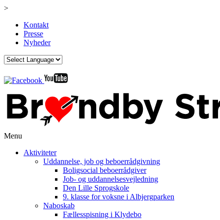
>
Kontakt
Presse
Nyheder
Menu
Aktiviteter
Uddannelse, job og beboerrådgivning
Boligsocial beboerrådgiver
Job- og uddannelsesvejledning
Den Lille Sprogskole
9. klasse for voksne i Albjergparken
Naboskab
Fællesspisning i Klydebo