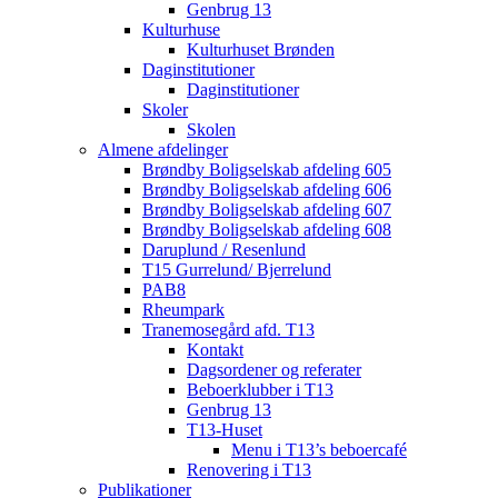
Genbrug 13
Kulturhuse
Kulturhuset Brønden
Daginstitutioner
Daginstitutioner
Skoler
Skolen
Almene afdelinger
Brøndby Boligselskab afdeling 605
Brøndby Boligselskab afdeling 606
Brøndby Boligselskab afdeling 607
Brøndby Boligselskab afdeling 608
Daruplund / Resenlund
T15 Gurrelund/ Bjerrelund
PAB8
Rheumpark
Tranemosegård afd. T13
Kontakt
Dagsordener og referater
Beboerklubber i T13
Genbrug 13
T13-Huset
Menu i T13’s beboercafé
Renovering i T13
Publikationer