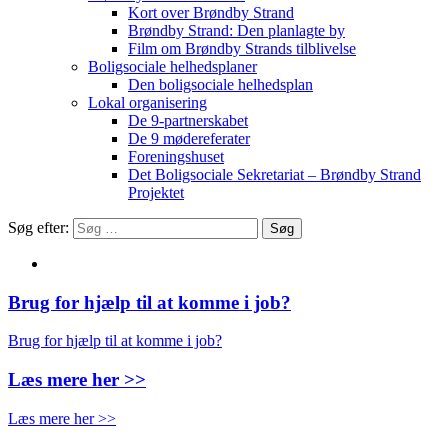
Kort over Brøndby Strand
Brøndby Strand: Den planlagte by
Film om Brøndby Strands tilblivelse
Boligsociale helhedsplaner
Den boligsociale helhedsplan
Lokal organisering
De 9-partnerskabet
De 9 mødereferater
Foreningshuset
Det Boligsociale Sekretariat – Brøndby Strand
Projektet
Søg efter:
Brug for hjælp til at komme i job?
Brug for hjælp til at komme i job?
Læs mere her >>
Læs mere her >>