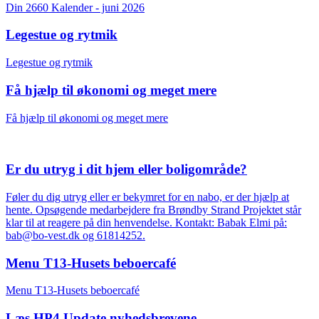
Din 2660 Kalender - juni 2026
Legestue og rytmik
Legestue og rytmik
Få hjælp til økonomi og meget mere
Få hjælp til økonomi og meget mere
Er du utryg i dit hjem eller boligområde?
Føler du dig utryg eller er bekymret for en nabo, er der hjælp at
hente. Opsøgende medarbejdere fra Brøndby Strand Projektet står
klar til at reagere på din henvendelse. Kontakt: Babak Elmi på:
bab@bo-vest.dk og 61814252.
Menu T13-Husets beboercafé
Menu T13-Husets beboercafé
Læs HP4 Update nyhedsbrevene