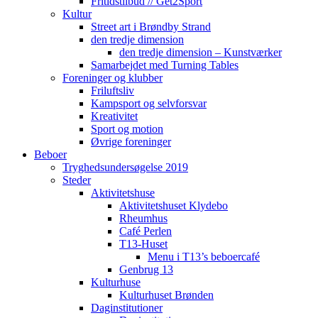
Fritidstilbud // Get2Sport
Kultur
Street art i Brøndby Strand
den tredje dimension
den tredje dimension – Kunstværker
Samarbejdet med Turning Tables
Foreninger og klubber
Friluftsliv
Kampsport og selvforsvar
Kreativitet
Sport og motion
Øvrige foreninger
Beboer
Tryghedsundersøgelse 2019
Steder
Aktivitetshuse
Aktivitetshuset Klydebo
Rheumhus
Café Perlen
T13-Huset
Menu i T13’s beboercafé
Genbrug 13
Kulturhuse
Kulturhuset Brønden
Daginstitutioner