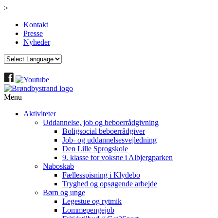
>
Kontakt
Presse
Nyheder
Menu
Aktiviteter
Uddannelse, job og beboerrådgivning
Boligsocial beboerrådgiver
Job- og uddannelsesvejledning
Den Lille Sprogskole
9. klasse for voksne i Albjergparken
Naboskab
Fællesspisning i Klydebo
Tryghed og opsøgende arbejde
Børn og unge
Legestue og rytmik
Lommepengejob