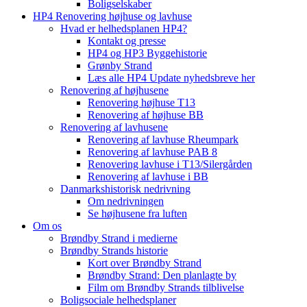
Boligselskaber
HP4 Renovering højhuse og lavhuse
Hvad er helhedsplanen HP4?
Kontakt og presse
HP4 og HP3 Byggehistorie
Grønby Strand
Læs alle HP4 Update nyhedsbreve her
Renovering af højhusene
Renovering højhuse T13
Renovering af højhuse BB
Renovering af lavhusene
Renovering af lavhuse Rheumpark
Renovering af lavhuse PAB 8
Renovering lavhuse i T13/Silergården
Renovering af lavhuse i BB
Danmarkshistorisk nedrivning
Om nedrivningen
Se højhusene fra luften
Om os
Brøndby Strand i medierne
Brøndby Strands historie
Kort over Brøndby Strand
Brøndby Strand: Den planlagte by
Film om Brøndby Strands tilblivelse
Boligsociale helhedsplaner