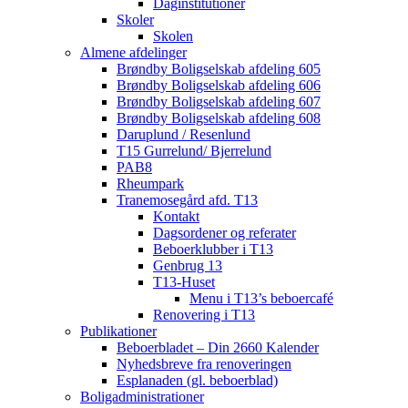
Daginstitutioner
Skoler
Skolen
Almene afdelinger
Brøndby Boligselskab afdeling 605
Brøndby Boligselskab afdeling 606
Brøndby Boligselskab afdeling 607
Brøndby Boligselskab afdeling 608
Daruplund / Resenlund
T15 Gurrelund/ Bjerrelund
PAB8
Rheumpark
Tranemosegård afd. T13
Kontakt
Dagsordener og referater
Beboerklubber i T13
Genbrug 13
T13-Huset
Menu i T13’s beboercafé
Renovering i T13
Publikationer
Beboerbladet – Din 2660 Kalender
Nyhedsbreve fra renoveringen
Esplanaden (gl. beboerblad)
Boligadministrationer