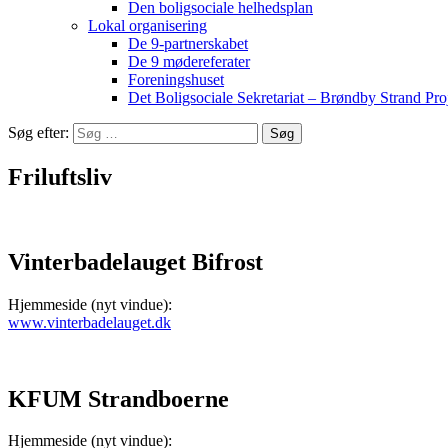
Den boligsociale helhedsplan
Lokal organisering
De 9-partnerskabet
De 9 mødereferater
Foreningshuset
Det Boligsociale Sekretariat – Brøndby Strand Pro
Søg efter:
Friluftsliv
Vinterbadelauget Bifrost
Hjemmeside (nyt vindue):
www.vinterbadelauget.dk
KFUM Strandboerne
Hjemmeside (nyt vindue):