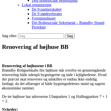
Den boligsociale helhedsplan
Lokal organisering
De 9-partnerskabet
De 9 mødereferater
Foreningshuset
Det Boligsociale Sekretariat – Brøndby Strand
Projektet
Søg efter:
Renovering af højhuse BB
Renovering af højhusene i BB
Brøndby Boligselskabs fire højhuse står overfor en gennemgående
renovering både udenpå bygningerne og inde i lejlighederne. Hvad
der præcist skal renoveres og udskiftes er endnu ikke endelig
fastlagt, da det afhænger af både bygningsdelenes stand og sagens
økonomiske rammer.
De tre højhuse har adresserne Ulsøparken 1 og Hallingparken 7 + 1
+ 2.
Nyheder: