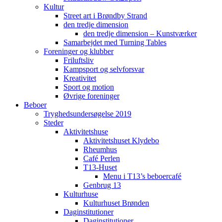
Kultur
Street art i Brøndby Strand
den tredje dimension
den tredje dimension – Kunstværker
Samarbejdet med Turning Tables
Foreninger og klubber
Friluftsliv
Kampsport og selvforsvar
Kreativitet
Sport og motion
Øvrige foreninger
Beboer
Tryghedsundersøgelse 2019
Steder
Aktivitetshuse
Aktivitetshuset Klydebo
Rheumhus
Café Perlen
T13-Huset
Menu i T13’s beboercafé
Genbrug 13
Kulturhuse
Kulturhuset Brønden
Daginstitutioner
Daginstitutioner