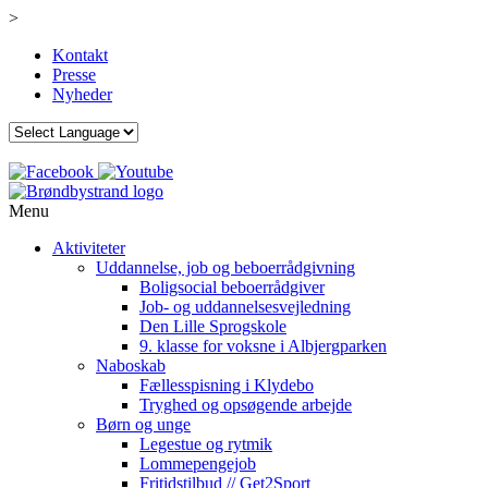
>
Kontakt
Presse
Nyheder
Menu
Aktiviteter
Uddannelse, job og beboerrådgivning
Boligsocial beboerrådgiver
Job- og uddannelsesvejledning
Den Lille Sprogskole
9. klasse for voksne i Albjergparken
Naboskab
Fællesspisning i Klydebo
Tryghed og opsøgende arbejde
Børn og unge
Legestue og rytmik
Lommepengejob
Fritidstilbud // Get2Sport