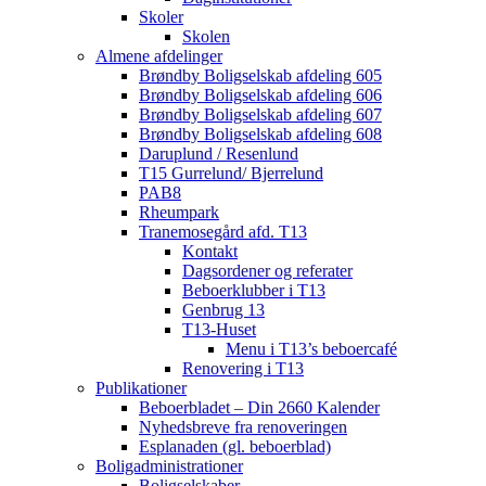
Skoler
Skolen
Almene afdelinger
Brøndby Boligselskab afdeling 605
Brøndby Boligselskab afdeling 606
Brøndby Boligselskab afdeling 607
Brøndby Boligselskab afdeling 608
Daruplund / Resenlund
T15 Gurrelund/ Bjerrelund
PAB8
Rheumpark
Tranemosegård afd. T13
Kontakt
Dagsordener og referater
Beboerklubber i T13
Genbrug 13
T13-Huset
Menu i T13’s beboercafé
Renovering i T13
Publikationer
Beboerbladet – Din 2660 Kalender
Nyhedsbreve fra renoveringen
Esplanaden (gl. beboerblad)
Boligadministrationer
Boligselskaber