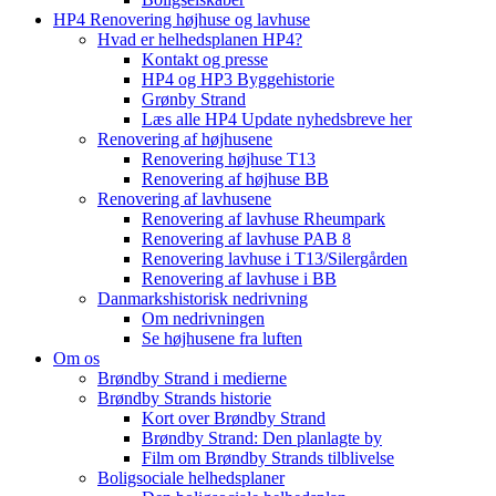
HP4 Renovering højhuse og lavhuse
Hvad er helhedsplanen HP4?
Kontakt og presse
HP4 og HP3 Byggehistorie
Grønby Strand
Læs alle HP4 Update nyhedsbreve her
Renovering af højhusene
Renovering højhuse T13
Renovering af højhuse BB
Renovering af lavhusene
Renovering af lavhuse Rheumpark
Renovering af lavhuse PAB 8
Renovering lavhuse i T13/Silergården
Renovering af lavhuse i BB
Danmarkshistorisk nedrivning
Om nedrivningen
Se højhusene fra luften
Om os
Brøndby Strand i medierne
Brøndby Strands historie
Kort over Brøndby Strand
Brøndby Strand: Den planlagte by
Film om Brøndby Strands tilblivelse
Boligsociale helhedsplaner