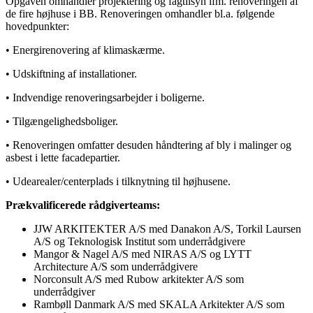
Opgaven omhandler projektering og fagtilsyn ifm. renoveringen af
de fire højhuse i BB. Renoveringen omhandler bl.a. følgende
hovedpunkter:
• Energirenovering af klimaskærme.
• Udskiftning af installationer.
• Indvendige renoveringsarbejder i boligerne.
• Tilgængelighedsboliger.
• Renoveringen omfatter desuden håndtering af bly i malinger og
asbest i lette facadepartier.
• Udearealer/centerplads i tilknytning til højhusene.
Prækvalificerede rådgiverteams:
JJW ARKITEKTER A/S med Danakon A/S, Torkil Laursen
A/S og Teknologisk Institut som underrådgivere
Mangor & Nagel A/S med NIRAS A/S og LYTT
Architecture A/S som underrådgivere
Norconsult A/S med Rubow arkitekter A/S som
underrådgiver
Rambøll Danmark A/S med SKALA Arkitekter A/S som