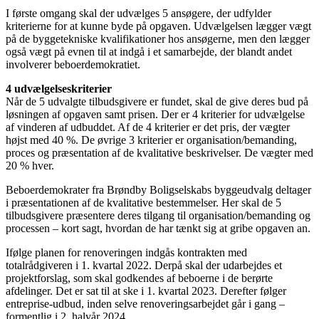
I første omgang skal der udvælges 5 ansøgere, der udfylder
kriterierne for at kunne byde på opgaven. Udvælgelsen lægger vægt
på de byggetekniske kvalifikationer hos ansøgerne, men den lægger
også vægt på evnen til at indgå i et samarbejde, der blandt andet
involverer beboerdemokratiet.
4 udvælgelseskriterier
Når de 5 udvalgte tilbudsgivere er fundet, skal de give deres bud på
løsningen af opgaven samt prisen. Der er 4 kriterier for udvælgelse
af vinderen af udbuddet. Af de 4 kriterier er det pris, der vægter
højst med 40 %. De øvrige 3 kriterier er organisation/bemanding,
proces og præsentation af de kvalitative beskrivelser. De vægter med
20 % hver.
Beboerdemokrater fra Brøndby Boligselskabs byggeudvalg deltager
i præsentationen af de kvalitative bestemmelser. Her skal de 5
tilbudsgivere præsentere deres tilgang til organisation/bemanding og
processen – kort sagt, hvordan de har tænkt sig at gribe opgaven an.
Ifølge planen for renoveringen indgås kontrakten med
totalrådgiveren i 1. kvartal 2022. Derpå skal der udarbejdes et
projektforslag, som skal godkendes af beboerne i de berørte
afdelinger. Det er sat til at ske i 1. kvartal 2023. Derefter følger
entreprise-udbud, inden selve renoveringsarbejdet går i gang –
formentlig i 2. halvår 2024.