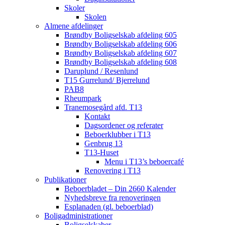
Skoler
Skolen
Almene afdelinger
Brøndby Boligselskab afdeling 605
Brøndby Boligselskab afdeling 606
Brøndby Boligselskab afdeling 607
Brøndby Boligselskab afdeling 608
Daruplund / Resenlund
T15 Gurrelund/ Bjerrelund
PAB8
Rheumpark
Tranemosegård afd. T13
Kontakt
Dagsordener og referater
Beboerklubber i T13
Genbrug 13
T13-Huset
Menu i T13’s beboercafé
Renovering i T13
Publikationer
Beboerbladet – Din 2660 Kalender
Nyhedsbreve fra renoveringen
Esplanaden (gl. beboerblad)
Boligadministrationer
Boligselskaber