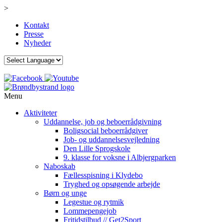
>
Kontakt
Presse
Nyheder
Menu
Aktiviteter
Uddannelse, job og beboerrådgivning
Boligsocial beboerrådgiver
Job- og uddannelsesvejledning
Den Lille Sprogskole
9. klasse for voksne i Albjergparken
Naboskab
Fællesspisning i Klydebo
Tryghed og opsøgende arbejde
Børn og unge
Legestue og rytmik
Lommepengejob
Fritidstilbud // Get2Sport