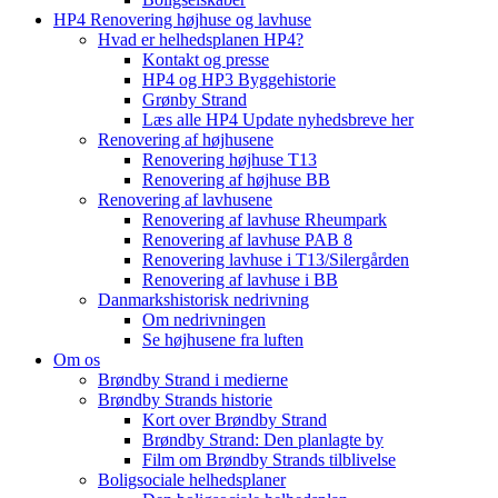
HP4 Renovering højhuse og lavhuse
Hvad er helhedsplanen HP4?
Kontakt og presse
HP4 og HP3 Byggehistorie
Grønby Strand
Læs alle HP4 Update nyhedsbreve her
Renovering af højhusene
Renovering højhuse T13
Renovering af højhuse BB
Renovering af lavhusene
Renovering af lavhuse Rheumpark
Renovering af lavhuse PAB 8
Renovering lavhuse i T13/Silergården
Renovering af lavhuse i BB
Danmarkshistorisk nedrivning
Om nedrivningen
Se højhusene fra luften
Om os
Brøndby Strand i medierne
Brøndby Strands historie
Kort over Brøndby Strand
Brøndby Strand: Den planlagte by
Film om Brøndby Strands tilblivelse
Boligsociale helhedsplaner