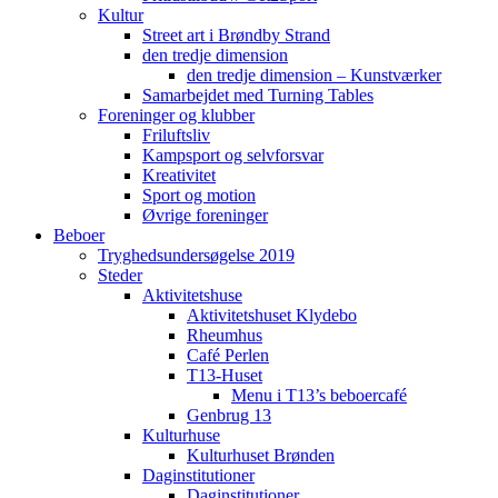
Kultur
Street art i Brøndby Strand
den tredje dimension
den tredje dimension – Kunstværker
Samarbejdet med Turning Tables
Foreninger og klubber
Friluftsliv
Kampsport og selvforsvar
Kreativitet
Sport og motion
Øvrige foreninger
Beboer
Tryghedsundersøgelse 2019
Steder
Aktivitetshuse
Aktivitetshuset Klydebo
Rheumhus
Café Perlen
T13-Huset
Menu i T13’s beboercafé
Genbrug 13
Kulturhuse
Kulturhuset Brønden
Daginstitutioner
Daginstitutioner