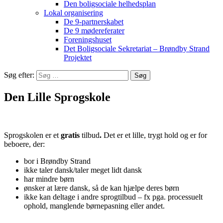
Den boligsociale helhedsplan
Lokal organisering
De 9-partnerskabet
De 9 mødereferater
Foreningshuset
Det Boligsociale Sekretariat – Brøndby Strand
Projektet
Søg efter:
Den Lille Sprogskole
Sprogskolen er et
gratis
tilbud
.
Det er et lille, trygt hold og er for
beboere, der:
bor i Brøndby Strand
ikke taler dansk/taler meget lidt dansk
har mindre børn
ønsker at lære dansk, så de kan hjælpe deres børn
ikke kan deltage i andre sprogtilbud – fx pga. processuelt
ophold, manglende børnepasning eller andet.