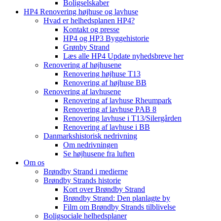
Boligselskaber
HP4 Renovering højhuse og lavhuse
Hvad er helhedsplanen HP4?
Kontakt og presse
HP4 og HP3 Byggehistorie
Grønby Strand
Læs alle HP4 Update nyhedsbreve her
Renovering af højhusene
Renovering højhuse T13
Renovering af højhuse BB
Renovering af lavhusene
Renovering af lavhuse Rheumpark
Renovering af lavhuse PAB 8
Renovering lavhuse i T13/Silergården
Renovering af lavhuse i BB
Danmarkshistorisk nedrivning
Om nedrivningen
Se højhusene fra luften
Om os
Brøndby Strand i medierne
Brøndby Strands historie
Kort over Brøndby Strand
Brøndby Strand: Den planlagte by
Film om Brøndby Strands tilblivelse
Boligsociale helhedsplaner