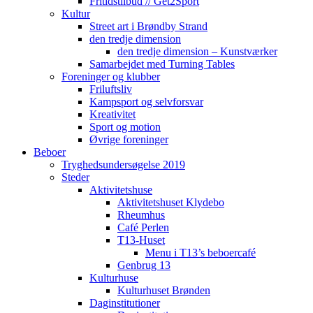
Fritidstilbud // Get2Sport
Kultur
Street art i Brøndby Strand
den tredje dimension
den tredje dimension – Kunstværker
Samarbejdet med Turning Tables
Foreninger og klubber
Friluftsliv
Kampsport og selvforsvar
Kreativitet
Sport og motion
Øvrige foreninger
Beboer
Tryghedsundersøgelse 2019
Steder
Aktivitetshuse
Aktivitetshuset Klydebo
Rheumhus
Café Perlen
T13-Huset
Menu i T13’s beboercafé
Genbrug 13
Kulturhuse
Kulturhuset Brønden
Daginstitutioner