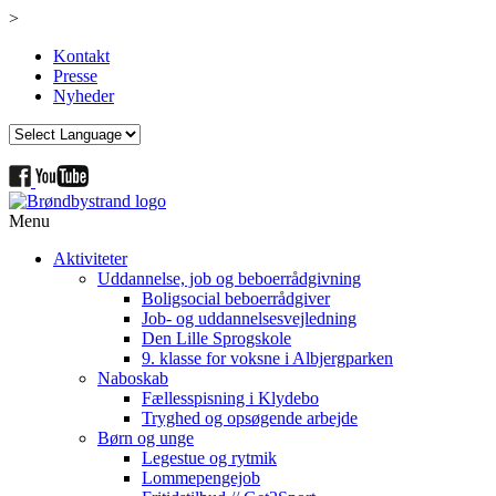
>
Kontakt
Presse
Nyheder
Menu
Aktiviteter
Uddannelse, job og beboerrådgivning
Boligsocial beboerrådgiver
Job- og uddannelsesvejledning
Den Lille Sprogskole
9. klasse for voksne i Albjergparken
Naboskab
Fællesspisning i Klydebo
Tryghed og opsøgende arbejde
Børn og unge
Legestue og rytmik
Lommepengejob