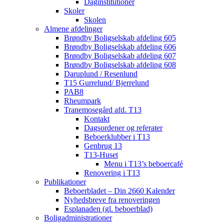
Daginstitutioner
Skoler
Skolen
Almene afdelinger
Brøndby Boligselskab afdeling 605
Brøndby Boligselskab afdeling 606
Brøndby Boligselskab afdeling 607
Brøndby Boligselskab afdeling 608
Daruplund / Resenlund
T15 Gurrelund/ Bjerrelund
PAB8
Rheumpark
Tranemosegård afd. T13
Kontakt
Dagsordener og referater
Beboerklubber i T13
Genbrug 13
T13-Huset
Menu i T13’s beboercafé
Renovering i T13
Publikationer
Beboerbladet – Din 2660 Kalender
Nyhedsbreve fra renoveringen
Esplanaden (gl. beboerblad)
Boligadministrationer