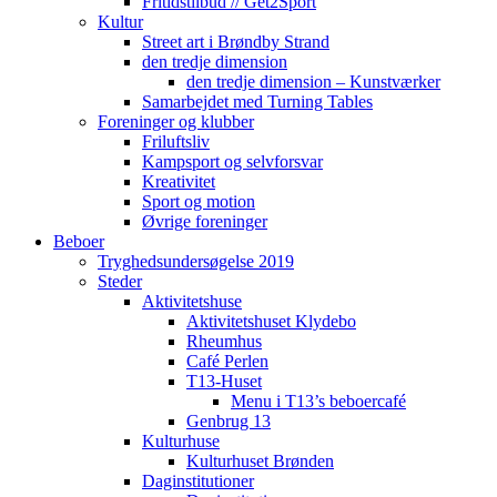
Fritidstilbud // Get2Sport
Kultur
Street art i Brøndby Strand
den tredje dimension
den tredje dimension – Kunstværker
Samarbejdet med Turning Tables
Foreninger og klubber
Friluftsliv
Kampsport og selvforsvar
Kreativitet
Sport og motion
Øvrige foreninger
Beboer
Tryghedsundersøgelse 2019
Steder
Aktivitetshuse
Aktivitetshuset Klydebo
Rheumhus
Café Perlen
T13-Huset
Menu i T13’s beboercafé
Genbrug 13
Kulturhuse
Kulturhuset Brønden
Daginstitutioner