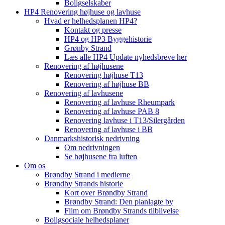
Boligselskaber
HP4 Renovering højhuse og lavhuse
Hvad er helhedsplanen HP4?
Kontakt og presse
HP4 og HP3 Byggehistorie
Grønby Strand
Læs alle HP4 Update nyhedsbreve her
Renovering af højhusene
Renovering højhuse T13
Renovering af højhuse BB
Renovering af lavhusene
Renovering af lavhuse Rheumpark
Renovering af lavhuse PAB 8
Renovering lavhuse i T13/Silergården
Renovering af lavhuse i BB
Danmarkshistorisk nedrivning
Om nedrivningen
Se højhusene fra luften
Om os
Brøndby Strand i medierne
Brøndby Strands historie
Kort over Brøndby Strand
Brøndby Strand: Den planlagte by
Film om Brøndby Strands tilblivelse
Boligsociale helhedsplaner