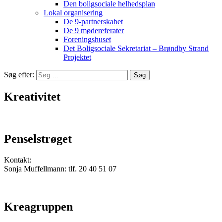
Den boligsociale helhedsplan
Lokal organisering
De 9-partnerskabet
De 9 mødereferater
Foreningshuset
Det Boligsociale Sekretariat – Brøndby Strand
Projektet
Søg efter:
Kreativitet
Penselstrøget
Kontakt:
Sonja Muffellmann: tlf. 20 40 51 07
Kreagruppen