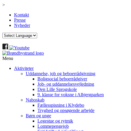
>
Kontakt
Presse
Nyheder
Menu
Aktiviteter
Uddannelse, job og beboerrådgivning
Boligsocial beboerrådgiver
Job- og uddannelsesvejledning
Den Lille Sprogskole
9. klasse for voksne i Albjergparken
Naboskab
Fællesspisning i Klydebo
Tryghed og opsøgende arbejde
Børn og unge
Legestue og rytmik
Lommepengejob