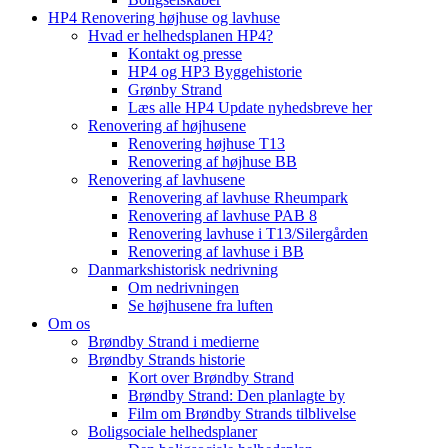
HP4 Renovering højhuse og lavhuse
Hvad er helhedsplanen HP4?
Kontakt og presse
HP4 og HP3 Byggehistorie
Grønby Strand
Læs alle HP4 Update nyhedsbreve her
Renovering af højhusene
Renovering højhuse T13
Renovering af højhuse BB
Renovering af lavhusene
Renovering af lavhuse Rheumpark
Renovering af lavhuse PAB 8
Renovering lavhuse i T13/Silergården
Renovering af lavhuse i BB
Danmarkshistorisk nedrivning
Om nedrivningen
Se højhusene fra luften
Om os
Brøndby Strand i medierne
Brøndby Strands historie
Kort over Brøndby Strand
Brøndby Strand: Den planlagte by
Film om Brøndby Strands tilblivelse
Boligsociale helhedsplaner