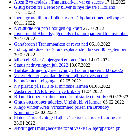
Åben Byggeplads i Tranumparken var en succes
17.11.2022
Giftig beton fra Brøndby bliver til nye råvare i Holland
10.11.2022
Ingen grund til uro: Politiet øver på højhuset med helikopter
09.11.2022
Nyt studie om pcb i boligen og kræft
27.10.2022
Invitation til Åben Byggeplads i Tranumparken 16. november
20.10.2022
Gangbroen i Tranumparken er revet ned
06.10.2022
Ind- og udkørsel fra Strandesplananden lukker 30. september
30.09.2022
Milepæl: Så er Albjergparken igen åben
14.09.2022
Status nedrivningen juli 2022
13.07.2022
Trafikændringer og nedrivning i Tranumparken 23.06.2022
Video: Se her, hvordan de fem højhuse rives ned et
betonelement ad gangen
02.05.2022
Ny plastik på HH3 skal mindske larmen
01.05.2022
Vaskerier i PAB kræver nye brikker
11.04.2022
Brian: Det her er min chance for at starte et nyt liv
09.02.2022
Gratis ørepropper uddeles. Undskyld, vi larmer
. 03.02.2022
Kingo vinder Årets Virksomhed prisen fra Brøndby
Kommune
03.02.2022
Status på nedrivning: Højhus 1 er næsten nede i jordhøjde
26.01.2022
Ændringer i mulighederne for at vaske i Albjergparken pr. 1