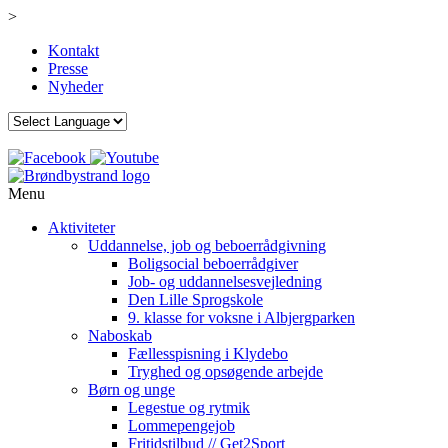
>
Kontakt
Presse
Nyheder
Menu
Aktiviteter
Uddannelse, job og beboerrådgivning
Boligsocial beboerrådgiver
Job- og uddannelsesvejledning
Den Lille Sprogskole
9. klasse for voksne i Albjergparken
Naboskab
Fællesspisning i Klydebo
Tryghed og opsøgende arbejde
Børn og unge
Legestue og rytmik
Lommepengejob
Fritidstilbud // Get2Sport