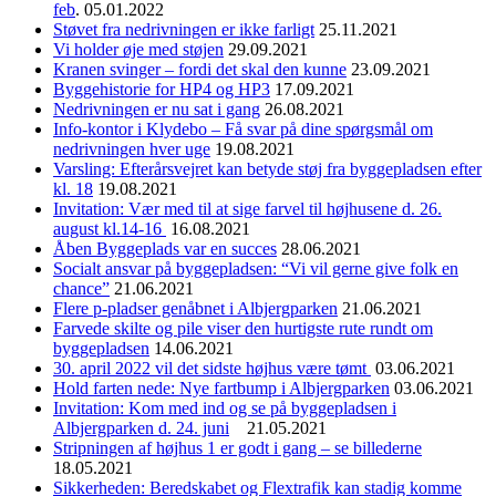
feb
. 05.01.2022
Støvet fra nedrivningen er ikke farligt
25.11.2021
Vi holder øje med støjen
29.09.2021
Kranen svinger – fordi det skal den kunne
23.09.2021
Byggehistorie for HP4 og HP3
17.09.2021
Nedrivningen er nu sat i gang
26.08.2021
Info-kontor i Klydebo – Få svar på dine spørgsmål om
nedrivningen hver uge
19.08.2021
Varsling: Efterårsvejret kan betyde støj fra byggepladsen efter
kl. 18
19.08.2021
Invitation: Vær med til at sige farvel til højhusene d. 26.
august kl.14-16
16.08.2021
Åben Byggeplads var en succes
28.06.2021
Socialt ansvar på byggepladsen: “Vi vil gerne give folk en
chance”
21.06.2021
Flere p-pladser genåbnet i Albjergparken
21.06.2021
Farvede skilte og pile viser den hurtigste rute rundt om
byggepladsen
14.06.2021
30. april 2022 vil det sidste højhus være tømt
03.06.2021
Hold farten nede: Nye fartbump i Albjergparken
03.06.2021
Invitation: Kom med ind og se på byggepladsen i
Albjergparken d. 24. juni
21.05.2021
Stripningen af højhus 1 er godt i gang – se billederne
18.05.2021
Sikkerheden: Beredskabet og Flextrafik kan stadig komme