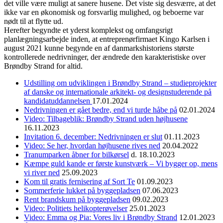
det ville være muligt at sanere husene. Det viste sig desværre, at det
ikke var en økonomisk og forsvarlig mulighed, og beboerne var
nødt til at flytte ud.
Herefter begyndte et yderst komplekst og omfangsrigt
planlægningsarbejde inden, at entreprenørfirmaet Kingo Karlsen i
august 2021 kunne begynde en af danmarkshistoriens største
kontrollerede nedrivninger, der ændrede den karakteristiske over
Brøndby Strand for altid.
Udstilling om udviklingen i Brøndby Strand – studieprojekter
af danske og internationale arkitekt- og designstuderende på
kandidatuddannelsen
17.01.2024
Nedrivningen er gået bedre, end vi turde håbe på
02.01.2024
Video: Tilbageblik: Brøndby Strand uden højhusene
16.11.2023
Invitation 6. december: Nedrivningen er slut
01.11.2023
Video: Se her, hvordan højhusene rives ned
20.04.2022
Tranumparken åbner for bilkørsel
d. 18.10.2023
Kæmpe guld kande er første kunstværk – Vi bygger op, mens
vi river ned
25.09.2023
Kom til gratis fernisering af Sort Te
01.09.2023
Sommerferie lukket på byggepladsen
07.06.2023
Rent brandskum på byggepladsen
09.02.2023
Video: Politiets helikopterøvelser
25.01.2023
Video: Emma og Pia: Vores liv i Brøndby Strand
12.01.2023