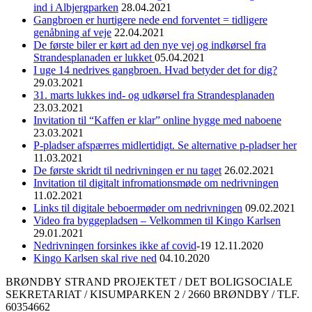
ind i Albjergparken
28.04.2021
Gangbroen er hurtigere nede end forventet = tidligere
genåbning af veje
22.04.2021
De første biler er kørt ad den nye vej og indkørsel fra
Strandesplanaden er lukket
05.04.2021
I uge 14 nedrives gangbroen. Hvad betyder det for dig?
29.03.2021
31. marts lukkes ind- og udkørsel fra Strandesplanaden
23.03.2021
Invitation til “Kaffen er klar” online hygge med naboene
23.03.2021
P-pladser afspærres midlertidigt. Se alternative p-pladser her
11.03.2021
De første skridt til nedrivningen er nu taget
26.02.2021
Invitation til digitalt infromationsmøde om nedrivningen
11.02.2021
Links til digitale beboermøder om nedrivningen
09.02.2021
Video fra byggepladsen – Velkommen til Kingo Karlsen
29.01.2021
Nedrivningen forsinkes ikke af covid
-19 12.11.2020
Kingo Karlsen skal rive ned
04.10.2020
BRØNDBY STRAND PROJEKTET / DET BOLIGSOCIALE
SEKRETARIAT / KISUMPARKEN 2 / 2660 BRØNDBY / TLF.
60354662