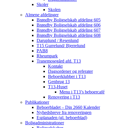
Skoler
Skolen
Almene afdelinger
Brøndby Boligselskab afdeling 605
Brøndby Boligselskab afdeling 606
Brøndby Boligselskab afdeling 607
Brøndby Boligselskab afdeling 608
Daruplund / Resenlund
T15 Gurrelund/ Bjerrelund
PAB8
Rheumpark
Tranemosegård afd. T13
Kontakt
Dagsordener og referater
Beboerklubber i T13
Genbrug 13
T13-Huset
Menu i T13’s beboercafé
Renovering i T13
Publikationer
Beboerbladet – Din 2660 Kalender
Nyhedsbreve fra renoveringen
Esplanaden (gl. beboerblad)
Boligadministrationer
Boligselskaber