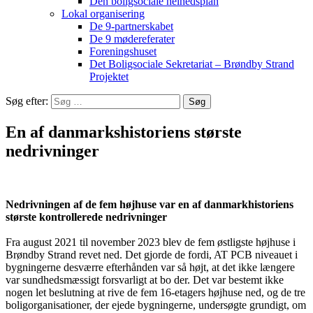
Den boligsociale helhedsplan
Lokal organisering
De 9-partnerskabet
De 9 mødereferater
Foreningshuset
Det Boligsociale Sekretariat – Brøndby Strand
Projektet
Søg efter:
En af danmarkshistoriens største
nedrivninger
Nedrivningen af de fem højhuse var en af danmarkhistoriens
største kontrollerede nedrivninger
Fra august 2021 til november 2023 blev de fem østligste højhuse i
Brøndby Strand revet ned. Det gjorde de fordi, AT PCB niveauet i
bygningerne desværre efterhånden var så højt, at det ikke længere
var sundhedsmæssigt forsvarligt at bo der. Det var bestemt ikke
nogen let beslutning at rive de fem 16-etagers højhuse ned, og de tre
boligorganisationer, der ejede bygningerne, undersøgte grundigt, om