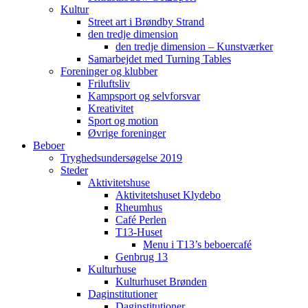
Kultur
Street art i Brøndby Strand
den tredje dimension
den tredje dimension – Kunstværker
Samarbejdet med Turning Tables
Foreninger og klubber
Friluftsliv
Kampsport og selvforsvar
Kreativitet
Sport og motion
Øvrige foreninger
Beboer
Tryghedsundersøgelse 2019
Steder
Aktivitetshuse
Aktivitetshuset Klydebo
Rheumhus
Café Perlen
T13-Huset
Menu i T13’s beboercafé
Genbrug 13
Kulturhuse
Kulturhuset Brønden
Daginstitutioner
Daginstitutioner