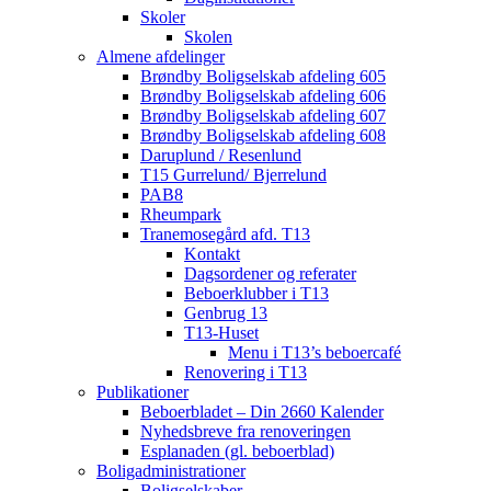
Skoler
Skolen
Almene afdelinger
Brøndby Boligselskab afdeling 605
Brøndby Boligselskab afdeling 606
Brøndby Boligselskab afdeling 607
Brøndby Boligselskab afdeling 608
Daruplund / Resenlund
T15 Gurrelund/ Bjerrelund
PAB8
Rheumpark
Tranemosegård afd. T13
Kontakt
Dagsordener og referater
Beboerklubber i T13
Genbrug 13
T13-Huset
Menu i T13’s beboercafé
Renovering i T13
Publikationer
Beboerbladet – Din 2660 Kalender
Nyhedsbreve fra renoveringen
Esplanaden (gl. beboerblad)
Boligadministrationer
Boligselskaber