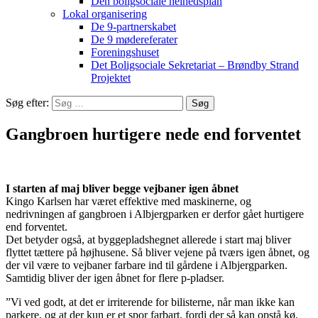
Den boligsociale helhedsplan
Lokal organisering
De 9-partnerskabet
De 9 mødereferater
Foreningshuset
Det Boligsociale Sekretariat – Brøndby Strand
Projektet
Søg efter:
Gangbroen hurtigere nede end forventet
I starten af maj bliver begge vejbaner igen åbnet
Kingo Karlsen har været effektive med maskinerne, og
nedrivningen af gangbroen i Albjergparken er derfor gået hurtigere
end forventet.
Det betyder også, at byggepladshegnet allerede i start maj bliver
flyttet tættere på højhusene. Så bliver vejene på tværs igen åbnet, og
der vil være to vejbaner farbare ind til gårdene i Albjergparken.
Samtidig bliver der igen åbnet for flere p-pladser.
”Vi ved godt, at det er irriterende for bilisterne, når man ikke kan
parkere, og at der kun er et spor farbart, fordi der så kan opstå kø.