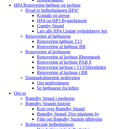
HP4 Renovering højhuse og lavhuse
Hvad er helhedsplanen HP4?
Kontakt og presse
HP4 og HP3 Byggehistorie
Grønby Strand
Læs alle HP4 Update nyhedsbreve her
Renovering af højhusene
Renovering højhuse T13
Renovering af højhuse BB
Renovering af lavhusene
Renovering af lavhuse Rheumpark
Renovering af lavhuse PAB 8
Renovering lavhuse i T13/Silergården
Renovering af lavhuse i BB
Danmarkshistorisk nedrivning
Om nedrivningen
Se højhusene fra luften
Om os
Brøndby Strand i medierne
Brøndby Strands historie
Kort over Brøndby Strand
Brøndby Strand: Den planlagte by
Film om Brøndby Strands tilblivelse
Boligsociale helhedsplaner