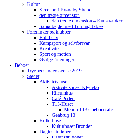
Kultur
Street art i Brøndby Strand
den tredje dimension
den tredje dimension – Kunstværker
Samarbejdet med Turning Tables
Foreninger og klubber
Friluftsliv
Kampsport og selvforsvar
Kreativitet
Sport og motion
Øvrige foreninger
Beboer
Tryghedsundersøgelse 2019
Steder
Aktivitetshuse
Aktivitetshuset Klydebo
Rheumhus
Café Perlen
T13-Huset
Menu i T13’s beboercafé
Genbrug 13
Kulturhuse
Kulturhuset Brønden
Daginstitutioner
Daginstitutioner