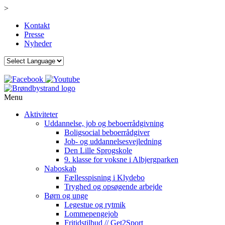
>
Kontakt
Presse
Nyheder
Menu
Aktiviteter
Uddannelse, job og beboerrådgivning
Boligsocial beboerrådgiver
Job- og uddannelsesvejledning
Den Lille Sprogskole
9. klasse for voksne i Albjergparken
Naboskab
Fællesspisning i Klydebo
Tryghed og opsøgende arbejde
Børn og unge
Legestue og rytmik
Lommepengejob
Fritidstilbud // Get2Sport