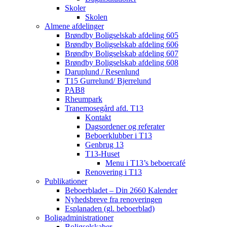
Skoler
Skolen
Almene afdelinger
Brøndby Boligselskab afdeling 605
Brøndby Boligselskab afdeling 606
Brøndby Boligselskab afdeling 607
Brøndby Boligselskab afdeling 608
Daruplund / Resenlund
T15 Gurrelund/ Bjerrelund
PAB8
Rheumpark
Tranemosegård afd. T13
Kontakt
Dagsordener og referater
Beboerklubber i T13
Genbrug 13
T13-Huset
Menu i T13’s beboercafé
Renovering i T13
Publikationer
Beboerbladet – Din 2660 Kalender
Nyhedsbreve fra renoveringen
Esplanaden (gl. beboerblad)
Boligadministrationer
Boligselskaber