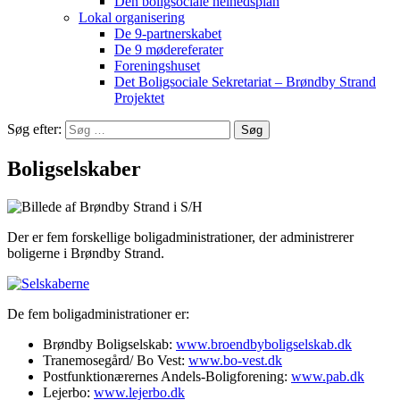
Den boligsociale helhedsplan
Lokal organisering
De 9-partnerskabet
De 9 mødereferater
Foreningshuset
Det Boligsociale Sekretariat – Brøndby Strand
Projektet
Søg efter:
Boligselskaber
Der er fem forskellige boligadministrationer, der administrerer
boligerne i Brøndby Strand.
De fem boligadministrationer er:
Brøndby Boligselskab:
www.broendbyboligselskab.dk
Tranemosegård/ Bo Vest:
www.bo-vest.dk
Postfunktionærernes Andels-Boligforening:
www.pab.dk
Lejerbo:
www.lejerbo.dk