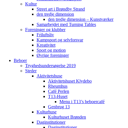
Kultur
Street art i Brøndby Strand
den tredje dimension
den tredje dimension – Kunstværker
Samarbejdet med Turning Tables
Foreninger og klubber
Friluftsliv
Kampsport og selvforsvar
Kreativitet
Sport og motion
Øvrige foreninger
Beboer
Tryghedsundersøgelse 2019
Steder
Aktivitetshuse
Aktivitetshuset Klydebo
Rheumhus
Café Perlen
T13-Huset
Menu i T13’s beboercafé
Genbrug 13
Kulturhuse
Kulturhuset Brønden
Daginstitutioner
Daginstitutioner