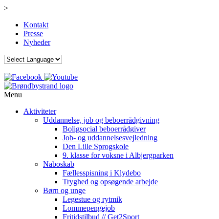
>
Kontakt
Presse
Nyheder
Menu
Aktiviteter
Uddannelse, job og beboerrådgivning
Boligsocial beboerrådgiver
Job- og uddannelsesvejledning
Den Lille Sprogskole
9. klasse for voksne i Albjergparken
Naboskab
Fællesspisning i Klydebo
Tryghed og opsøgende arbejde
Børn og unge
Legestue og rytmik
Lommepengejob
Fritidstilbud // Get2Sport