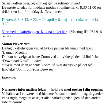
Så sæt kaffen over, og kom og gør os selskab online!
De næste torsdag formiddage mødes vi online fra kl. 9:30-11:00 og
drikker en kop formiddagskaffe sammen
Datoer: d. 8. + 15. + 22. + 29. april + 6. maj – vi er klar online kl.
9.30
Vær med til kaffehyggen Klik på linket her
(Meeting ID: 261 916
5794)
Sådan virker det:
Deltag i kaffehyggen ved at trykke på den blå knap med tekst
‘Launch Meeting’.
Du kan nu vælge at hente Zoom ved at trykke på det blå link/tekst
‘Download Now”
eller
at være med uden at hente Zoom, så skal du trykke på det blå
link/tekst ‘Join from Your Browser’
Eksempel
Nærmere information følger – hold øje med opslag i din opgang
Vi håber, at I vil være med hjemme fra stuerne online – og så glæder
vi os rigtig meget til at se jer alle i virkeligheden igen på den anden
side af corona.