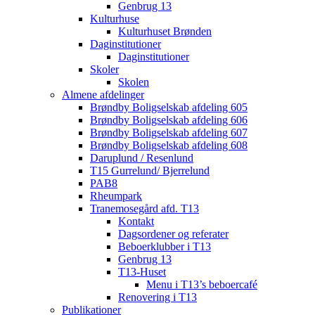
Genbrug 13
Kulturhuse
Kulturhuset Brønden
Daginstitutioner
Daginstitutioner
Skoler
Skolen
Almene afdelinger
Brøndby Boligselskab afdeling 605
Brøndby Boligselskab afdeling 606
Brøndby Boligselskab afdeling 607
Brøndby Boligselskab afdeling 608
Daruplund / Resenlund
T15 Gurrelund/ Bjerrelund
PAB8
Rheumpark
Tranemosegård afd. T13
Kontakt
Dagsordener og referater
Beboerklubber i T13
Genbrug 13
T13-Huset
Menu i T13’s beboercafé
Renovering i T13
Publikationer