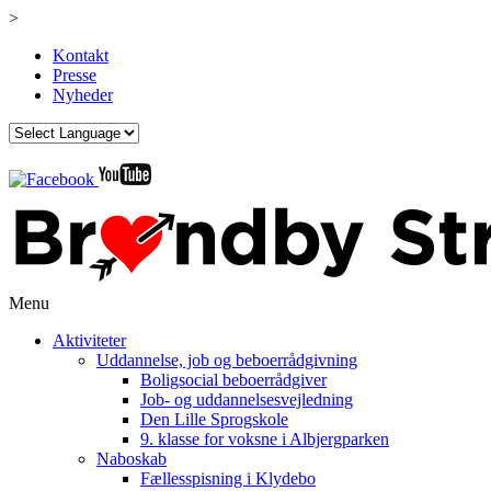
>
Kontakt
Presse
Nyheder
Menu
Aktiviteter
Uddannelse, job og beboerrådgivning
Boligsocial beboerrådgiver
Job- og uddannelsesvejledning
Den Lille Sprogskole
9. klasse for voksne i Albjergparken
Naboskab
Fællesspisning i Klydebo