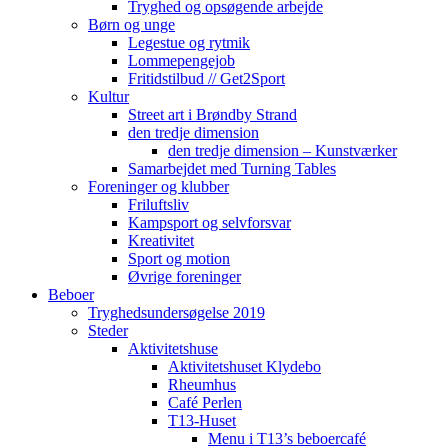
Tryghed og opsøgende arbejde
Børn og unge
Legestue og rytmik
Lommepengejob
Fritidstilbud // Get2Sport
Kultur
Street art i Brøndby Strand
den tredje dimension
den tredje dimension – Kunstværker
Samarbejdet med Turning Tables
Foreninger og klubber
Friluftsliv
Kampsport og selvforsvar
Kreativitet
Sport og motion
Øvrige foreninger
Beboer
Tryghedsundersøgelse 2019
Steder
Aktivitetshuse
Aktivitetshuset Klydebo
Rheumhus
Café Perlen
T13-Huset
Menu i T13’s beboercafé