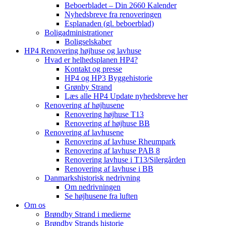
Beboerbladet – Din 2660 Kalender
Nyhedsbreve fra renoveringen
Esplanaden (gl. beboerblad)
Boligadministrationer
Boligselskaber
HP4 Renovering højhuse og lavhuse
Hvad er helhedsplanen HP4?
Kontakt og presse
HP4 og HP3 Byggehistorie
Grønby Strand
Læs alle HP4 Update nyhedsbreve her
Renovering af højhusene
Renovering højhuse T13
Renovering af højhuse BB
Renovering af lavhusene
Renovering af lavhuse Rheumpark
Renovering af lavhuse PAB 8
Renovering lavhuse i T13/Silergården
Renovering af lavhuse i BB
Danmarkshistorisk nedrivning
Om nedrivningen
Se højhusene fra luften
Om os
Brøndby Strand i medierne
Brøndby Strands historie