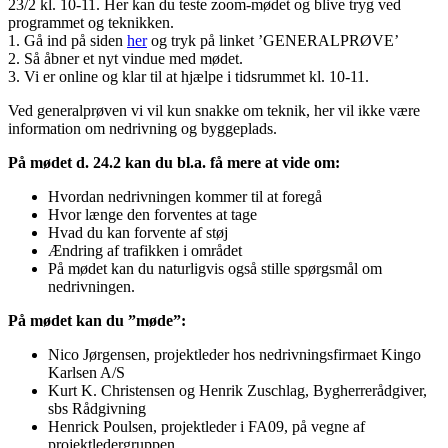
23/2 kl. 10-11. Her kan du teste zoom-mødet og blive tryg ved
programmet og teknikken.
1. Gå ind på siden
her
og tryk på linket ’GENERALPRØVE’
2. Så åbner et nyt vindue med mødet.
3. Vi er online og klar til at hjælpe i tidsrummet kl. 10-11.
Ved generalprøven vi vil kun snakke om teknik, her vil ikke være
information om nedrivning og byggeplads.
På mødet d. 24.2 kan du bl.a. få mere at vide om:
Hvordan nedrivningen kommer til at foregå
Hvor længe den forventes at tage
Hvad du kan forvente af støj
Ændring af trafikken i området
På mødet kan du naturligvis også stille spørgsmål om
nedrivningen.
På mødet kan du ”møde”:
Nico Jørgensen, projektleder hos nedrivningsfirmaet Kingo
Karlsen A/S
Kurt K. Christensen og Henrik Zuschlag, Bygherrerådgiver,
sbs Rådgivning
Henrick Poulsen, projektleder i FA09, på vegne af
projektledergruppen