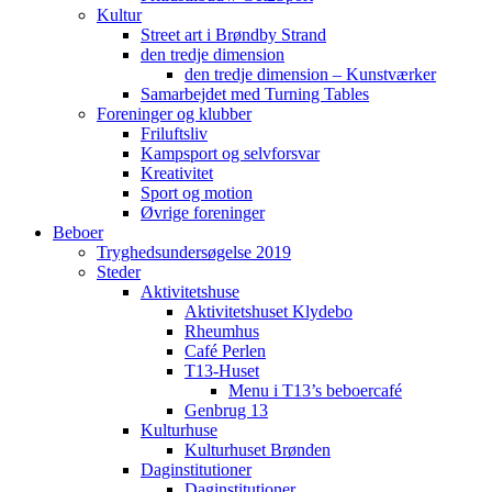
Kultur
Street art i Brøndby Strand
den tredje dimension
den tredje dimension – Kunstværker
Samarbejdet med Turning Tables
Foreninger og klubber
Friluftsliv
Kampsport og selvforsvar
Kreativitet
Sport og motion
Øvrige foreninger
Beboer
Tryghedsundersøgelse 2019
Steder
Aktivitetshuse
Aktivitetshuset Klydebo
Rheumhus
Café Perlen
T13-Huset
Menu i T13’s beboercafé
Genbrug 13
Kulturhuse
Kulturhuset Brønden
Daginstitutioner
Daginstitutioner