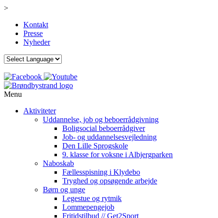
>
Kontakt
Presse
Nyheder
Menu
Aktiviteter
Uddannelse, job og beboerrådgivning
Boligsocial beboerrådgiver
Job- og uddannelsesvejledning
Den Lille Sprogskole
9. klasse for voksne i Albjergparken
Naboskab
Fællesspisning i Klydebo
Tryghed og opsøgende arbejde
Børn og unge
Legestue og rytmik
Lommepengejob
Fritidstilbud // Get2Sport