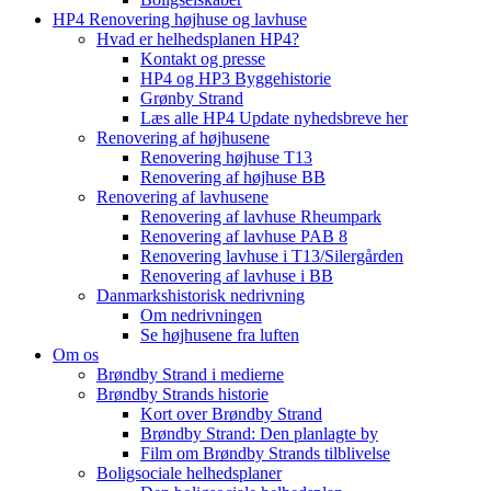
HP4 Renovering højhuse og lavhuse
Hvad er helhedsplanen HP4?
Kontakt og presse
HP4 og HP3 Byggehistorie
Grønby Strand
Læs alle HP4 Update nyhedsbreve her
Renovering af højhusene
Renovering højhuse T13
Renovering af højhuse BB
Renovering af lavhusene
Renovering af lavhuse Rheumpark
Renovering af lavhuse PAB 8
Renovering lavhuse i T13/Silergården
Renovering af lavhuse i BB
Danmarkshistorisk nedrivning
Om nedrivningen
Se højhusene fra luften
Om os
Brøndby Strand i medierne
Brøndby Strands historie
Kort over Brøndby Strand
Brøndby Strand: Den planlagte by
Film om Brøndby Strands tilblivelse
Boligsociale helhedsplaner