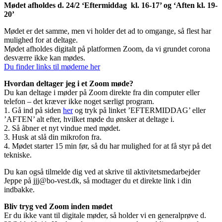
Mødet afholdes d. 24/2 ‘Eftermiddag kl. 16-17’ og ‘Aften kl. 19-
20’
Mødet er det samme, men vi holder det ad to omgange, så flest har
mulighed for at deltage.
Mødet afholdes digitalt på platformen Zoom, da vi grundet corona
desværre ikke kan mødes.
Du finder links til møderne her
Hvordan deltager jeg i et Zoom møde?
Du kan deltage i møder på Zoom direkte fra din computer eller
telefon – det kræver ikke noget særligt program.
1. Gå ind på siden
her
og tryk på linket ’EFTERMIDDAG’ eller
’AFTEN’ alt efter, hvilket møde du ønsker at deltage i.
2. Så åbner et nyt vindue med mødet.
3. Husk at slå din mikrofon fra.
4. Mødet starter 15 min før, så du har mulighed for at få styr på det
tekniske.
Du kan også tilmelde dig ved at skrive til aktivitetsmedarbejder
Jeppe på jjj@bo-vest.dk, så modtager du et direkte link i din
indbakke.
Bliv tryg ved Zoom inden mødet
Er du ikke vant til digitale møder, så holder vi en generalprøve d.