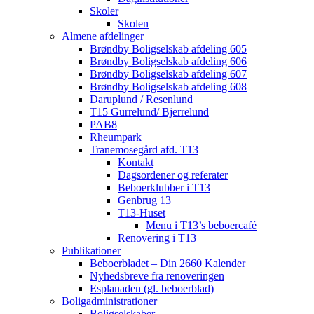
Skoler
Skolen
Almene afdelinger
Brøndby Boligselskab afdeling 605
Brøndby Boligselskab afdeling 606
Brøndby Boligselskab afdeling 607
Brøndby Boligselskab afdeling 608
Daruplund / Resenlund
T15 Gurrelund/ Bjerrelund
PAB8
Rheumpark
Tranemosegård afd. T13
Kontakt
Dagsordener og referater
Beboerklubber i T13
Genbrug 13
T13-Huset
Menu i T13’s beboercafé
Renovering i T13
Publikationer
Beboerbladet – Din 2660 Kalender
Nyhedsbreve fra renoveringen
Esplanaden (gl. beboerblad)
Boligadministrationer
Boligselskaber