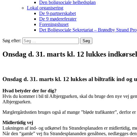
Den boligsociale helhedsplan
Lokal organisering
De 9-partnerskabet
De 9 mødereferater
Foreningshuset
Det Boligsociale Sekretariat – Brøndby Strand Pro
Søg efter:
Onsdag d. 31. marts kl. 12 lukkes indkørse
Onsdag d. 31. marts kl. 12 lukkes al biltrafik ind o
Hvad betyder der for dig?
Hvis du kommer i bil til Albjergparken, skal du bruge den nye vej ge
Albjergparken.
Mæglergårdsstien bruges også af mange ”bløde trafikanter”, derfor er de
Midlertidig vej
Lukningen af ind- og udkørsel fra Strandesplanaden er midlertidig, m
Når den “gamle” vej fra Strandesplananden genåbnes, nedlægges de