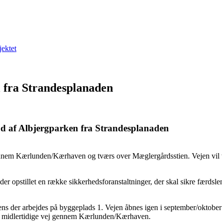
jektet
l fra Strandesplanaden
g ud af Albjergparken fra Strandesplanaden
nnem Kærlunden/Kærhaven og tværs over Mæglergårdsstien. Vejen vil vær
r opstillet en række sikkerhedsforanstaltninger, der skal sikre færdslen 
ens der arbejdes på byggeplads 1. Vejen åbnes igen i september/oktobe
n midlertidige vej gennem Kærlunden/Kærhaven.