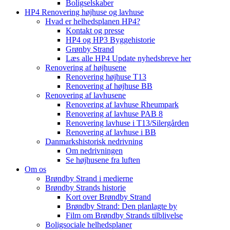
Boligselskaber
HP4 Renovering højhuse og lavhuse
Hvad er helhedsplanen HP4?
Kontakt og presse
HP4 og HP3 Byggehistorie
Grønby Strand
Læs alle HP4 Update nyhedsbreve her
Renovering af højhusene
Renovering højhuse T13
Renovering af højhuse BB
Renovering af lavhusene
Renovering af lavhuse Rheumpark
Renovering af lavhuse PAB 8
Renovering lavhuse i T13/Silergården
Renovering af lavhuse i BB
Danmarkshistorisk nedrivning
Om nedrivningen
Se højhusene fra luften
Om os
Brøndby Strand i medierne
Brøndby Strands historie
Kort over Brøndby Strand
Brøndby Strand: Den planlagte by
Film om Brøndby Strands tilblivelse
Boligsociale helhedsplaner