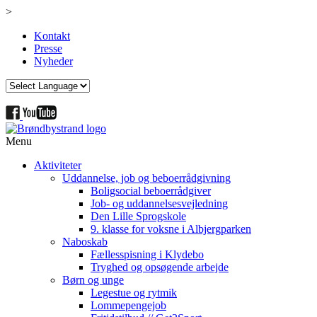
>
Kontakt
Presse
Nyheder
Menu
Aktiviteter
Uddannelse, job og beboerrådgivning
Boligsocial beboerrådgiver
Job- og uddannelsesvejledning
Den Lille Sprogskole
9. klasse for voksne i Albjergparken
Naboskab
Fællesspisning i Klydebo
Tryghed og opsøgende arbejde
Børn og unge
Legestue og rytmik
Lommepengejob