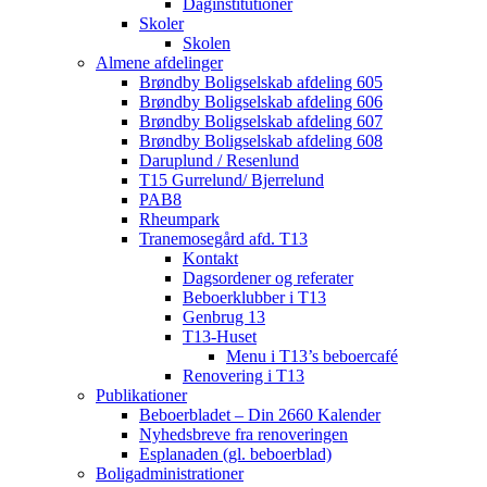
Daginstitutioner
Skoler
Skolen
Almene afdelinger
Brøndby Boligselskab afdeling 605
Brøndby Boligselskab afdeling 606
Brøndby Boligselskab afdeling 607
Brøndby Boligselskab afdeling 608
Daruplund / Resenlund
T15 Gurrelund/ Bjerrelund
PAB8
Rheumpark
Tranemosegård afd. T13
Kontakt
Dagsordener og referater
Beboerklubber i T13
Genbrug 13
T13-Huset
Menu i T13’s beboercafé
Renovering i T13
Publikationer
Beboerbladet – Din 2660 Kalender
Nyhedsbreve fra renoveringen
Esplanaden (gl. beboerblad)
Boligadministrationer