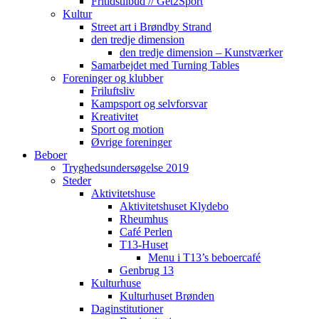
Fritidstilbud // Get2Sport
Kultur
Street art i Brøndby Strand
den tredje dimension
den tredje dimension – Kunstværker
Samarbejdet med Turning Tables
Foreninger og klubber
Friluftsliv
Kampsport og selvforsvar
Kreativitet
Sport og motion
Øvrige foreninger
Beboer
Tryghedsundersøgelse 2019
Steder
Aktivitetshuse
Aktivitetshuset Klydebo
Rheumhus
Café Perlen
T13-Huset
Menu i T13’s beboercafé
Genbrug 13
Kulturhuse
Kulturhuset Brønden
Daginstitutioner