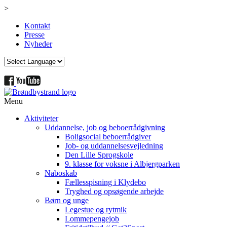
>
Kontakt
Presse
Nyheder
Menu
Aktiviteter
Uddannelse, job og beboerrådgivning
Boligsocial beboerrådgiver
Job- og uddannelsesvejledning
Den Lille Sprogskole
9. klasse for voksne i Albjergparken
Naboskab
Fællesspisning i Klydebo
Tryghed og opsøgende arbejde
Børn og unge
Legestue og rytmik
Lommepengejob