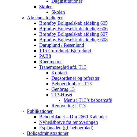
Daginstitutioner
Skoler
Skolen
Almene afdelinger
Brøndby Boligselskab afdeling 605
Brøndby Boligselskab afdeling 606
Brøndby Boligselskab afdeling 607
Brøndby Boligselskab afdeling 608
Daruplund / Resenlund
T15 Gurrelund/ Bjerrelund
PAB8
Rheumpark
Tranemosegård afd. T13
Kontakt
Dagsordener og referater
Beboerklubber i T13
Genbrug 13
T13-Huset
Menu i T13’s beboercafé
Renovering i T13
Publikationer
Beboerbladet – Din 2660 Kalender
Nyhedsbreve fra renoveringen
Esplanaden (gl. beboerblad)
Boligadministrationer