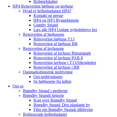
Boligselskaber
HP4 Renovering højhuse og lavhuse
Hvad er helhedsplanen HP4?
Kontakt og presse
HP4 og HP3 Byggehistorie
Grønby Strand
Læs alle HP4 Update nyhedsbreve her
Renovering af højhusene
Renovering højhuse T13
Renovering af højhuse BB
Renovering af lavhusene
Renovering af lavhuse Rheumpark
Renovering af lavhuse PAB 8
Renovering lavhuse i T13/Silergården
Renovering af lavhuse i BB
Danmarkshistorisk nedrivning
Om nedrivningen
Se højhusene fra luften
Om os
Brøndby Strand i medierne
Brøndby Strands historie
Kort over Brøndby Strand
Brøndby Strand: Den planlagte by
Film om Brøndby Strands tilblivelse
Boligsociale helhedsplaner