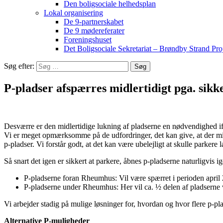
Den boligsociale helhedsplan
Lokal organisering
De 9-partnerskabet
De 9 mødereferater
Foreningshuset
Det Boligsociale Sekretariat – Brøndby Strand Pro
Søg efter:
P-pladser afspærres midlertidigt pga. sik
Desværre er den midlertidige lukning af pladserne en nødvendighed 
Vi er meget opmærksomme på de udfordringer, det kan give, at der m
p-pladser. Vi forstår godt, at det kan være ubelejligt at skulle parkere 
Så snart det igen er sikkert at parkere, åbnes p-pladserne naturligvis ig
P-pladserne foran Rheumhus: Vil være spærret i perioden april
P-pladserne under Rheumhus: Her vil ca. ½ delen af pladserne 
Vi arbejder stadig på mulige løsninger for, hvordan og hvor flere p-pla
Alternative P-muligheder