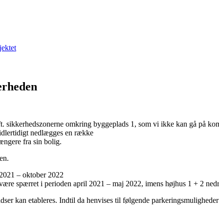
jektet
kerheden
ift. sikkerhedszonerne omkring byggeplads 1, som vi ikke kan gå på k
idlertidigt nedlægges en række
længere fra sin bolig.
en.
 2021 – oktober 2022
være spærret i perioden april 2021 – maj 2022, imens højhus 1 + 2 ned
dser kan etableres. Indtil da henvises til følgende parkeringsmuligheder