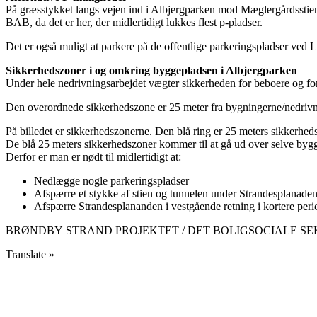
På græsstykket langs vejen ind i Albjergparken mod Mæglergårdsstien e
BAB, da det er her, der midlertidigt lukkes flest p-pladser.
Det er også muligt at parkere på de offentlige parkeringspladser ved 
Sikkerhedszoner i og omkring byggepladsen i Albjergparken
Under hele nedrivningsarbejdet vægter sikkerheden for beboere og forb
Den overordnede sikkerhedszone er 25 meter fra bygningerne/nedrivnin
På billedet er sikkerhedszonerne. Den blå ring er 25 meters sikkerhe
De blå 25 meters sikkerhedszoner kommer til at gå ud over selve by
Derfor er man er nødt til midlertidigt at:
Nedlægge nogle parkeringspladser
Afspærre et stykke af stien og tunnelen under Strandesplanade
Afspærre Strandesplananden i vestgående retning i kortere peri
BRØNDBY STRAND PROJEKTET / DET BOLIGSOCIALE SEKRE
Translate »