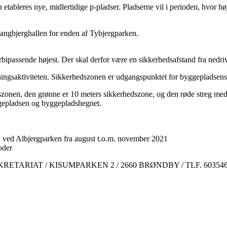
tableres nye, midlertidige p-pladser. Pladserne vil i perioden, hvor h
Langbjerghallen for enden af Tybjergparken.
ipassende højest. Der skal derfor være en sikkerhedsafstand fra nedriv
gsaktiviteten. Sikkerhedszonen er udgangspunktet for byggepladsens pla
dszonen, den grønne er 10 meters sikkerhedszone, og den røde streg me
ggepladsen og byggepladshegnet.
n ved Albjergparken fra august t.o.m. november 2021
oder
TARIAT / KISUMPARKEN 2 / 2660 BRØNDBY / TLF. 60354