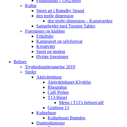
Fritidstilbud // Get2Sport
Kultur
Street art i Brøndby Strand
den tredje dimension
den tredje dimension – Kunstværker
Samarbejdet med Turning Tables
Foreninger og klubber
Friluftsliv
Kampsport og selvforsvar
Kreativitet
Sport og motion
Øvrige foreninger
Beboer
Tryghedsundersøgelse 2019
Steder
Aktivitetshuse
Aktivitetshuset Klydebo
Rheumhus
Café Perlen
T13-Huset
Menu i T13’s beboercafé
Genbrug 13
Kulturhuse
Kulturhuset Brønden
Daginstitutioner