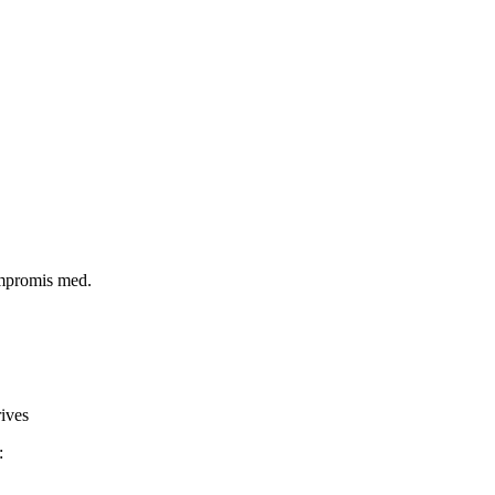
ompromis med.
rives
: