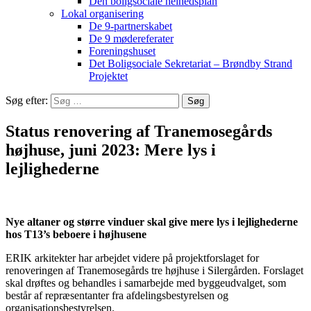
Den boligsociale helhedsplan
Lokal organisering
De 9-partnerskabet
De 9 mødereferater
Foreningshuset
Det Boligsociale Sekretariat – Brøndby Strand
Projektet
Søg efter:
Status renovering af Tranemosegårds
højhuse, juni 2023: Mere lys i
lejlighederne
Nye altaner og større vinduer skal give mere lys i lejlighederne
hos T13’s beboere i højhusene
ERIK arkitekter har arbejdet videre på projektforslaget for
renoveringen af Tranemosegårds tre højhuse i Silergården. Forslaget
skal drøftes og behandles i samarbejde med byggeudvalget, som
består af repræsentanter fra afdelingsbestyrelsen og
organisationsbestyrelsen.