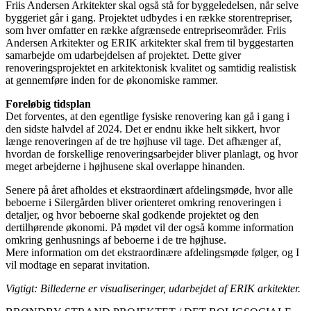
Friis Andersen Arkitekter skal også stå for byggeledelsen, når selve
byggeriet går i gang. Projektet udbydes i en række storentrepriser,
som hver omfatter en række afgrænsede entrepriseområder. Friis
Andersen Arkitekter og ERIK arkitekter skal frem til byggestarten
samarbejde om udarbejdelsen af projektet. Dette giver
renoveringsprojektet en arkitektonisk kvalitet og samtidig realistisk
at gennemføre inden for de økonomiske rammer.
Foreløbig tidsplan
Det forventes, at den egentlige fysiske renovering kan gå i gang i
den sidste halvdel af 2024. Det er endnu ikke helt sikkert, hvor
længe renoveringen af de tre højhuse vil tage. Det afhænger af,
hvordan de forskellige renoveringsarbejder bliver planlagt, og hvor
meget arbejderne i højhusene skal overlappe hinanden.
Senere på året afholdes et ekstraordinært afdelingsmøde, hvor alle
beboerne i Silergården bliver orienteret omkring renoveringen i
detaljer, og hvor beboerne skal godkende projektet og den
dertilhørende økonomi. På mødet vil der også komme information
omkring genhusnings af beboerne i de tre højhuse.
Mere information om det ekstraordinære afdelingsmøde følger, og I
vil modtage en separat invitation.
Vigtigt: Billederne er visualiseringer, udarbejdet af ERIK arkitekter.