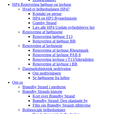
HP4 Renovering højhuse og lavhuse
Hvad er helhedsplanen HP4?
Kontakt og presse
HP4 og HP3 Byggehistorie
Grønby Strand
Læs alle HP4 Update nyhedsbreve her
Renovering af højhusene
Renovering højhuse T13
Renovering af højhuse BB
Renovering af lavhusene
Renovering af lavhuse Rheumpark
Renovering af lavhuse PAB 8
Renovering lavhuse i T13/Silergården
Renovering af lavhuse i BB
Danmarkshistorisk nedrivning
Om nedrivningen
Se højhusene fra luften
Om os
Brøndby Strand i medierne
Brøndby Strands historie
Kort over Brøndby Strand
Brøndby Strand: Den planlagte by
Film om Brøndby Strands tilblivelse
Boligsociale helhedsplaner