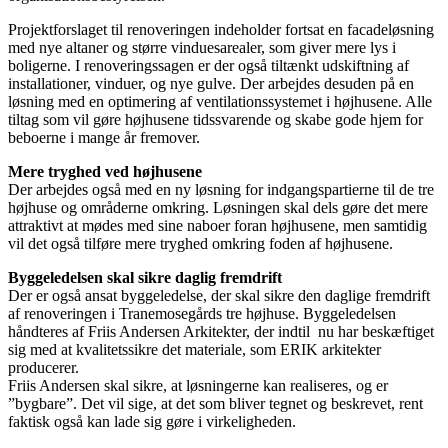
Projektforslaget til renoveringen indeholder fortsat en facadeløsning
med nye altaner og større vinduesarealer, som giver mere lys i
boligerne. I renoveringssagen er der også tiltænkt udskiftning af
installationer, vinduer, og nye gulve. Der arbejdes desuden på en
løsning med en optimering af ventilationssystemet i højhusene. Alle
tiltag som vil gøre højhusene tidssvarende og skabe gode hjem for
beboerne i mange år fremover.
Mere tryghed ved højhusene
Der arbejdes også med en ny løsning for indgangspartierne til de tre
højhuse og områderne omkring. Løsningen skal dels gøre det mere
attraktivt at mødes med sine naboer foran højhusene, men samtidig
vil det også tilføre mere tryghed omkring foden af højhusene.
Byggeledelsen skal sikre daglig fremdrift
Der er også ansat byggeledelse, der skal sikre den daglige fremdrift
af renoveringen i Tranemosegårds tre højhuse. Byggeledelsen
håndteres af Friis Andersen Arkitekter, der indtil nu har beskæftiget
sig med at kvalitetssikre det materiale, som ERIK arkitekter
producerer.
Friis Andersen skal sikre, at løsningerne kan realiseres, og er
”bygbare”. Det vil sige, at det som bliver tegnet og beskrevet, rent
faktisk også kan lade sig gøre i virkeligheden.