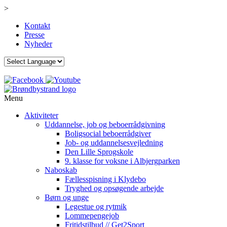
>
Kontakt
Presse
Nyheder
Menu
Aktiviteter
Uddannelse, job og beboerrådgivning
Boligsocial beboerrådgiver
Job- og uddannelsesvejledning
Den Lille Sprogskole
9. klasse for voksne i Albjergparken
Naboskab
Fællesspisning i Klydebo
Tryghed og opsøgende arbejde
Børn og unge
Legestue og rytmik
Lommepengejob
Fritidstilbud // Get2Sport