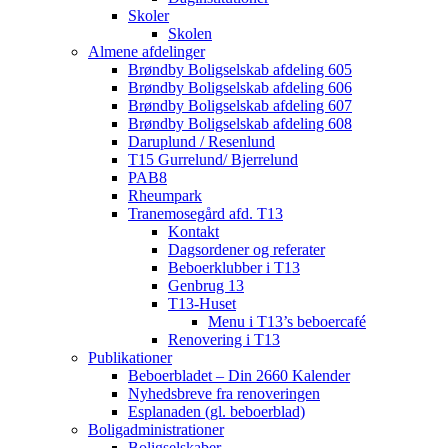
Skoler
Skolen
Almene afdelinger
Brøndby Boligselskab afdeling 605
Brøndby Boligselskab afdeling 606
Brøndby Boligselskab afdeling 607
Brøndby Boligselskab afdeling 608
Daruplund / Resenlund
T15 Gurrelund/ Bjerrelund
PAB8
Rheumpark
Tranemosegård afd. T13
Kontakt
Dagsordener og referater
Beboerklubber i T13
Genbrug 13
T13-Huset
Menu i T13’s beboercafé
Renovering i T13
Publikationer
Beboerbladet – Din 2660 Kalender
Nyhedsbreve fra renoveringen
Esplanaden (gl. beboerblad)
Boligadministrationer
Boligselskaber