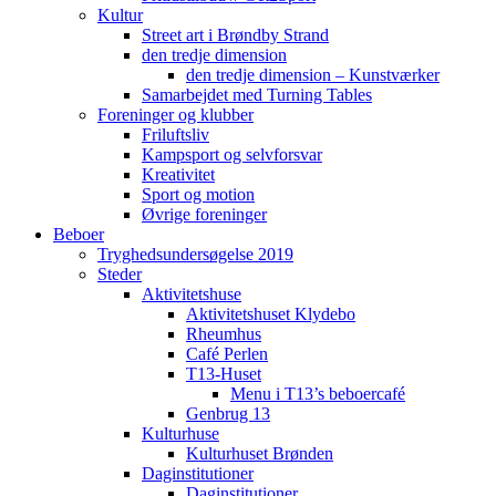
Kultur
Street art i Brøndby Strand
den tredje dimension
den tredje dimension – Kunstværker
Samarbejdet med Turning Tables
Foreninger og klubber
Friluftsliv
Kampsport og selvforsvar
Kreativitet
Sport og motion
Øvrige foreninger
Beboer
Tryghedsundersøgelse 2019
Steder
Aktivitetshuse
Aktivitetshuset Klydebo
Rheumhus
Café Perlen
T13-Huset
Menu i T13’s beboercafé
Genbrug 13
Kulturhuse
Kulturhuset Brønden
Daginstitutioner
Daginstitutioner