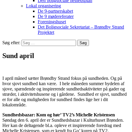
Den boligsociale helhedsplan
Lokal organisering
De 9-partnerskabet
De 9 mødereferater
Foreningshuset
Det Boligsociale Sekretariat – Brøndby Strand
Projektet
Søg efter:
Sund april
I april måned sætter Brøndby Strand fokus på sundheden. Og på
hvor sjovt sundhed kan være. I hele måneden summer bydelen af
sjove, spændende og inspirerende sundhedsaktiviteter på gader og
stræder, i aktivitetshusene og i gårdene. Sundhed er sjovt, sundhed
er for alle og muligheden for sundhed findes lige her i dit
lokalområde.
Sundhedsbazar: Kom og hør’ TV2’s Michelle Kristensen
Søndag den 6. april der er Sundhedsbazar i Kulturhuset Brønden.
Her kan de deltagende bl.a. opleve et inspirerende foredrag med
Michelle Kristensen, som er kendt fra Go’ kuren på TV2.