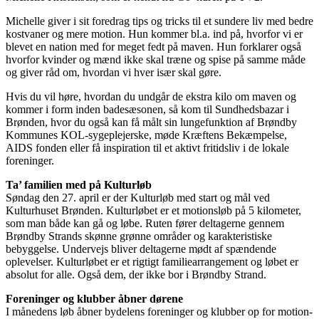
Michelle giver i sit foredrag tips og tricks til et sundere liv med bedre
kostvaner og mere motion. Hun kommer bl.a. ind på, hvorfor vi er
blevet en nation med for meget fedt på maven. Hun forklarer også
hvorfor kvinder og mænd ikke skal træne og spise på samme måde
og giver råd om, hvordan vi hver især skal gøre.
Hvis du vil høre, hvordan du undgår de ekstra kilo om maven og
kommer i form inden badesæsonen, så kom til Sundhedsbazar i
Brønden, hvor du også kan få målt sin lungefunktion af Brøndby
Kommunes KOL-sygeplejerske, møde Kræftens Bekæmpelse,
AIDS fonden eller få inspiration til et aktivt fritidsliv i de lokale
foreninger.
Ta’ familien med på Kulturløb
Søndag den 27. april er der Kulturløb med start og mål ved
Kulturhuset Brønden. Kulturløbet er et motionsløb på 5 kilometer,
som man både kan gå og løbe. Ruten fører deltagerne gennem
Brøndby Strands skønne grønne områder og karakteristiske
bebyggelse. Undervejs bliver deltagerne mødt af spændende
oplevelser. Kulturløbet er et rigtigt familiearrangement og løbet er
absolut for alle. Også dem, der ikke bor i Brøndby Strand.
Foreninger og klubber åbner dørene
I månedens løb åbner bydelens foreninger og klubber op for motion-