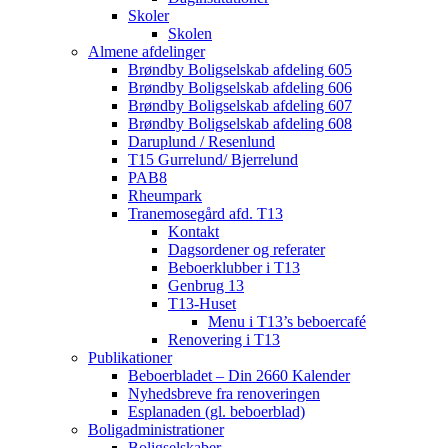
Skoler
Skolen
Almene afdelinger
Brøndby Boligselskab afdeling 605
Brøndby Boligselskab afdeling 606
Brøndby Boligselskab afdeling 607
Brøndby Boligselskab afdeling 608
Daruplund / Resenlund
T15 Gurrelund/ Bjerrelund
PAB8
Rheumpark
Tranemosegård afd. T13
Kontakt
Dagsordener og referater
Beboerklubber i T13
Genbrug 13
T13-Huset
Menu i T13’s beboercafé
Renovering i T13
Publikationer
Beboerbladet – Din 2660 Kalender
Nyhedsbreve fra renoveringen
Esplanaden (gl. beboerblad)
Boligadministrationer
Boligselskaber