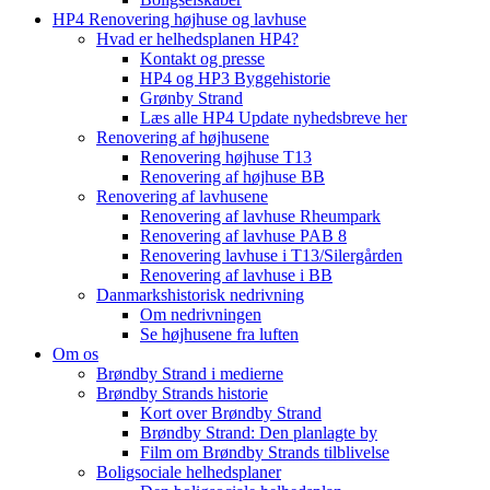
HP4 Renovering højhuse og lavhuse
Hvad er helhedsplanen HP4?
Kontakt og presse
HP4 og HP3 Byggehistorie
Grønby Strand
Læs alle HP4 Update nyhedsbreve her
Renovering af højhusene
Renovering højhuse T13
Renovering af højhuse BB
Renovering af lavhusene
Renovering af lavhuse Rheumpark
Renovering af lavhuse PAB 8
Renovering lavhuse i T13/Silergården
Renovering af lavhuse i BB
Danmarkshistorisk nedrivning
Om nedrivningen
Se højhusene fra luften
Om os
Brøndby Strand i medierne
Brøndby Strands historie
Kort over Brøndby Strand
Brøndby Strand: Den planlagte by
Film om Brøndby Strands tilblivelse
Boligsociale helhedsplaner