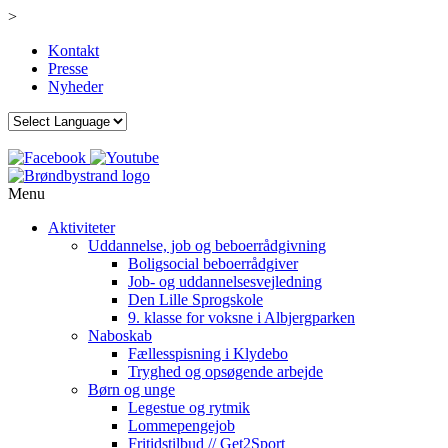
>
Kontakt
Presse
Nyheder
Menu
Aktiviteter
Uddannelse, job og beboerrådgivning
Boligsocial beboerrådgiver
Job- og uddannelsesvejledning
Den Lille Sprogskole
9. klasse for voksne i Albjergparken
Naboskab
Fællesspisning i Klydebo
Tryghed og opsøgende arbejde
Børn og unge
Legestue og rytmik
Lommepengejob
Fritidstilbud // Get2Sport