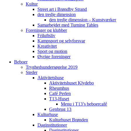
Kultur
Street art i Brøndby Strand
den tredje dimension
den tredje dimension – Kunstværker
Samarbejdet med Turning Tables
Foreninger og klubber
Friluftsliv
Kampsport og selvforsvar
Kreativitet
Sport og motion
Øvrige foreninger
Beboer
Tryghedsundersøgelse 2019
Steder
Aktivitetshuse
Aktivitetshuset Klydebo
Rheumhus
Café Perlen
T13-Huset
Menu i T13’s beboercafé
Genbrug 13
Kulturhuse
Kulturhuset Brønden
Daginstitutioner
Daginstitutioner