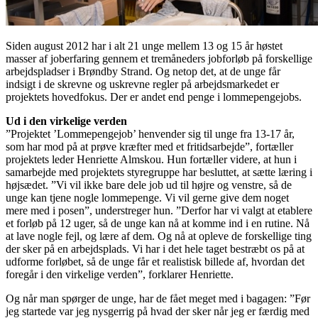
Siden august 2012 har i alt 21 unge mellem 13 og 15 år høstet
masser af joberfaring gennem et tremåneders jobforløb på forskellige
arbejdspladser i Brøndby Strand. Og netop det, at de unge får
indsigt i de skrevne og uskrevne regler på arbejdsmarkedet er
projektets hovedfokus. Der er andet end penge i lommepengejobs.
Ud i den virkelige verden
”Projektet ’Lommepengejob’ henvender sig til unge fra 13-17 år,
som har mod på at prøve kræfter med et fritidsarbejde”, fortæller
projektets leder Henriette Almskou. Hun fortæller videre, at hun i
samarbejde med projektets styregruppe har besluttet, at sætte læring i
højsædet. ”Vi vil ikke bare dele job ud til højre og venstre, så de
unge kan tjene nogle lommepenge. Vi vil gerne give dem noget
mere med i posen”, understreger hun. ”Derfor har vi valgt at etablere
et forløb på 12 uger, så de unge kan nå at komme ind i en rutine. Nå
at lave nogle fejl, og lære af dem. Og nå at opleve de forskellige ting
der sker på en arbejdsplads. Vi har i det hele taget bestræbt os på at
udforme forløbet, så de unge får et realistisk billede af, hvordan det
foregår i den virkelige verden”, forklarer Henriette.
Og når man spørger de unge, har de fået meget med i bagagen: ”Før
jeg startede var jeg nysgerrig på hvad der sker når jeg er færdig med