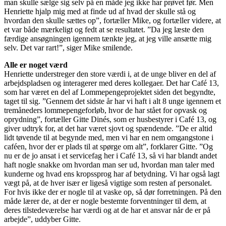
man skulle sælge sig selv på en måde jeg ikke har prøvet før. Men
Henriette hjalp mig med at finde ud af hvad der skulle stå og
hvordan den skulle sættes op”, fortæller Mike, og fortæller videre, at
et var både mærkeligt og fedt at se resultatet. ”Da jeg læste den
færdige ansøgningen igennem tænkte jeg, at jeg ville ansætte mig
selv. Det var rart!”, siger Mike smilende.
Alle er noget værd
Henriette understreger den store værdi i, at de unge bliver en del af
arbejdspladsen og interagerer med deres kollegaer. Det har Café 13,
som har været en del af Lommepengeprojektet siden det begyndte,
taget til sig. ”Gennem det sidste år har vi haft i alt 8 unge igennem et
tremåneders lommepengeforløb, hvor de har stået for opvask og
oprydning”, fortæller Gitte Dinés, som er husbestyrer i Café 13, og
giver udtryk for, at det har været sjovt og spændende. ”De er altid
lidt tøvende til at begynde med, men vi har en nem omgangstone i
caféen, hvor der er plads til at spørge om alt”, forklarer Gitte. ”Og
nu er de jo ansat i et servicefag her i Café 13, så vi har blandt andet
haft nogle snakke om hvordan man ser ud, hvordan man taler med
kunderne og hvad ens kropssprog har af betydning. Vi har også lagt
vægt på, at de hver især er ligeså vigtige som resten af personalet.
For hvis ikke der er nogle til at vaske op, så dør forretningen. På den
måde lærer de, at der er nogle bestemte forventninger til dem, at
deres tilstedeværelse har værdi og at de har et ansvar når de er på
arbejde”, uddyber Gitte.