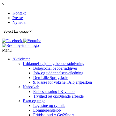
>
Kontakt
Presse
Nyheder
Menu
Aktiviteter
Uddannelse, job og beboerrådgivning
Boligsocial beboerrådgiver
Job- og uddannelsesvejledning
Den Lille Sprogskole
9. klasse for voksne i Albjergparken
Naboskab
Fællesspisning i Klydebo
Tryghed og opsøgende arbejde
Børn og unge
Legestue og rytmik
Lommepengejob
Fritidstilbud // Get2Sport