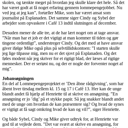
skolen, og tænkte meget på hvordan jeg skulle klare det hele. Så det
har været godt at få noget erfaring gennem lommepengejobbet. Nu
ved jeg at jeg kan”, fortæller Mike, som har været ansat som
journalist på Esplanaden. Det samme siger Cindy og Sybel der
arbejder som opvaskere i Café 13 indtil slutningen af december.
Desuden mener de alle tre, at de har lært noget om at tage ansvar.
”Når man har et job er det vigtigt at man kommer til tiden og gør
tingene ordentligt”, understreger Cindy. Og det med at have ansvar
giver ifølge Mike også plus på selvtillidskontoen: ”I starten skulle
jeg lige tilpasse mig, men nu er det sjovt på Esplanaden. Og det
føles modent når jeg skriver for et rigtigt blad, der læses af rigtige
mennesker. Der er seriøst nu, og der er nogle der forventer noget af
mig”.
Jobansøgningen
En del af Lommepengeprojektet er ’Den åbne rådgivning’, som har
åbent hver tirsdag mellem kl. 15 og 17 i Café 13. Her kan de unge
blandt andet få hjælp af Henriette til at skrive en ansøgning. ”En
ansøgning er jo ’dig’ på et stykke papir. Så jeg snakker blandt andet
med de unge om hvordan de kan præsentere sig? Og hvad de synes
er vigtigt at få sagt omkring hvad de kan og vil?”, siger Henriette.
Og både Sybel, Cindy og Mike giver udtryk for, at Henriette var
god til at vejlede dem. ”Det var svært at skrive en ansøgning, for