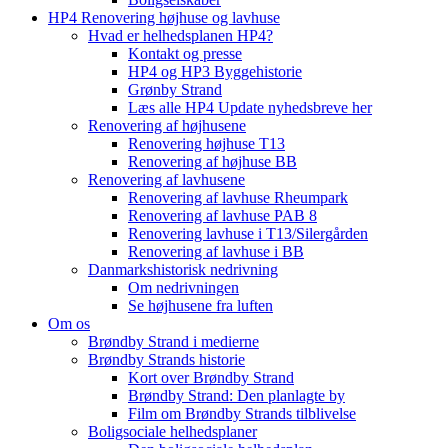
HP4 Renovering højhuse og lavhuse
Hvad er helhedsplanen HP4?
Kontakt og presse
HP4 og HP3 Byggehistorie
Grønby Strand
Læs alle HP4 Update nyhedsbreve her
Renovering af højhusene
Renovering højhuse T13
Renovering af højhuse BB
Renovering af lavhusene
Renovering af lavhuse Rheumpark
Renovering af lavhuse PAB 8
Renovering lavhuse i T13/Silergården
Renovering af lavhuse i BB
Danmarkshistorisk nedrivning
Om nedrivningen
Se højhusene fra luften
Om os
Brøndby Strand i medierne
Brøndby Strands historie
Kort over Brøndby Strand
Brøndby Strand: Den planlagte by
Film om Brøndby Strands tilblivelse
Boligsociale helhedsplaner