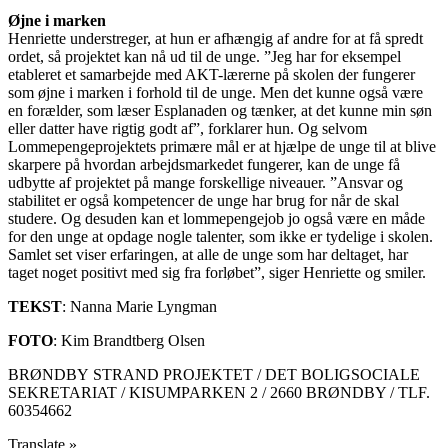
Øjne i marken
Henriette understreger, at hun er afhængig af andre for at få spredt
ordet, så projektet kan nå ud til de unge. ”Jeg har for eksempel
etableret et samarbejde med AKT-lærerne på skolen der fungerer
som øjne i marken i forhold til de unge. Men det kunne også være
en forælder, som læser Esplanaden og tænker, at det kunne min søn
eller datter have rigtig godt af”, forklarer hun. Og selvom
Lommepengeprojektets primære mål er at hjælpe de unge til at blive
skarpere på hvordan arbejdsmarkedet fungerer, kan de unge få
udbytte af projektet på mange forskellige niveauer. ”Ansvar og
stabilitet er også kompetencer de unge har brug for når de skal
studere. Og desuden kan et lommepengejob jo også være en måde
for den unge at opdage nogle talenter, som ikke er tydelige i skolen.
Samlet set viser erfaringen, at alle de unge som har deltaget, har
taget noget positivt med sig fra forløbet”, siger Henriette og smiler.
TEKST
: Nanna Marie Lyngman
FOTO
: Kim Brandtberg Olsen
BRØNDBY STRAND PROJEKTET / DET BOLIGSOCIALE
SEKRETARIAT / KISUMPARKEN 2 / 2660 BRØNDBY / TLF.
60354662
Translate »