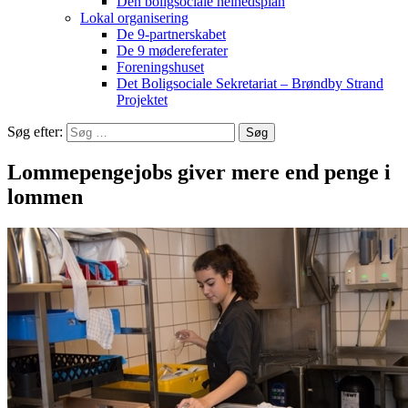
Den boligsociale helhedsplan
Lokal organisering
De 9-partnerskabet
De 9 mødereferater
Foreningshuset
Det Boligsociale Sekretariat – Brøndby Strand
Projektet
Søg efter:
Lommepengejobs giver mere end penge i
lommen