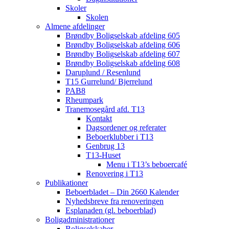
Skoler
Skolen
Almene afdelinger
Brøndby Boligselskab afdeling 605
Brøndby Boligselskab afdeling 606
Brøndby Boligselskab afdeling 607
Brøndby Boligselskab afdeling 608
Daruplund / Resenlund
T15 Gurrelund/ Bjerrelund
PAB8
Rheumpark
Tranemosegård afd. T13
Kontakt
Dagsordener og referater
Beboerklubber i T13
Genbrug 13
T13-Huset
Menu i T13’s beboercafé
Renovering i T13
Publikationer
Beboerbladet – Din 2660 Kalender
Nyhedsbreve fra renoveringen
Esplanaden (gl. beboerblad)
Boligadministrationer
Boligselskaber