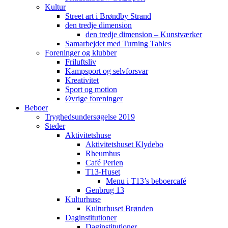
Kultur
Street art i Brøndby Strand
den tredje dimension
den tredje dimension – Kunstværker
Samarbejdet med Turning Tables
Foreninger og klubber
Friluftsliv
Kampsport og selvforsvar
Kreativitet
Sport og motion
Øvrige foreninger
Beboer
Tryghedsundersøgelse 2019
Steder
Aktivitetshuse
Aktivitetshuset Klydebo
Rheumhus
Café Perlen
T13-Huset
Menu i T13’s beboercafé
Genbrug 13
Kulturhuse
Kulturhuset Brønden
Daginstitutioner
Daginstitutioner