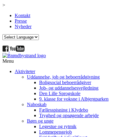
>
Kontakt
Presse
Nyheder
Menu
Aktiviteter
Uddannelse, job og beboerrådgivning
Boligsocial beboerrådgiver
Job- og uddannelsesvejledning
Den Lille Sprogskole
9. klasse for voksne i Albjergparken
Naboskab
Fællesspisning i Klydebo
Tryghed og opsøgende arbejde
Børn og unge
Legestue og rytmik
Lommepengejob