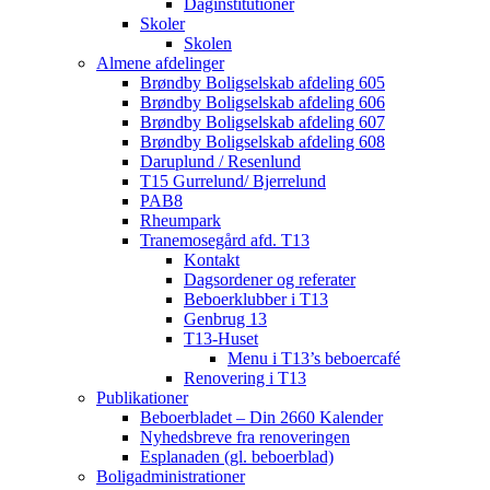
Daginstitutioner
Skoler
Skolen
Almene afdelinger
Brøndby Boligselskab afdeling 605
Brøndby Boligselskab afdeling 606
Brøndby Boligselskab afdeling 607
Brøndby Boligselskab afdeling 608
Daruplund / Resenlund
T15 Gurrelund/ Bjerrelund
PAB8
Rheumpark
Tranemosegård afd. T13
Kontakt
Dagsordener og referater
Beboerklubber i T13
Genbrug 13
T13-Huset
Menu i T13’s beboercafé
Renovering i T13
Publikationer
Beboerbladet – Din 2660 Kalender
Nyhedsbreve fra renoveringen
Esplanaden (gl. beboerblad)
Boligadministrationer