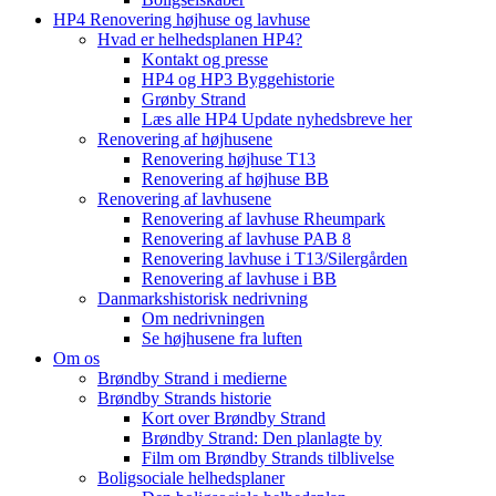
HP4 Renovering højhuse og lavhuse
Hvad er helhedsplanen HP4?
Kontakt og presse
HP4 og HP3 Byggehistorie
Grønby Strand
Læs alle HP4 Update nyhedsbreve her
Renovering af højhusene
Renovering højhuse T13
Renovering af højhuse BB
Renovering af lavhusene
Renovering af lavhuse Rheumpark
Renovering af lavhuse PAB 8
Renovering lavhuse i T13/Silergården
Renovering af lavhuse i BB
Danmarkshistorisk nedrivning
Om nedrivningen
Se højhusene fra luften
Om os
Brøndby Strand i medierne
Brøndby Strands historie
Kort over Brøndby Strand
Brøndby Strand: Den planlagte by
Film om Brøndby Strands tilblivelse
Boligsociale helhedsplaner