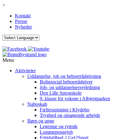
>
Kontakt
Presse
Nyheder
Menu
Aktiviteter
Uddannelse, job og beboerrådgivning
Boligsocial beboerrådgiver
Job- og uddannelsesvejledning
Den Lille Sprogskole
9. klasse for voksne i Albjergparken
Naboskab
Fællesspisning i Klydebo
Tryghed og opsøgende arbejde
Børn og unge
Legestue og rytmik
Lommepengejob
Fritidstilbud // Get2Sport