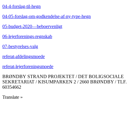
04-4-forslag-til-hegn
04-05-forslag-om-godkendelse-af-ny-type-hegn
05-budget-2020—beboervenligt
06-lejerforenings-regnskab
07-bestyrelses-valg
referat-afdelingsmoede
referat-lejerforeningsmoede
BRØNDBY STRAND PROJEKTET / DET BOLIGSOCIALE
SEKRETARIAT / KISUMPARKEN 2 / 2660 BRØNDBY / TLF.
60354662
Translate »