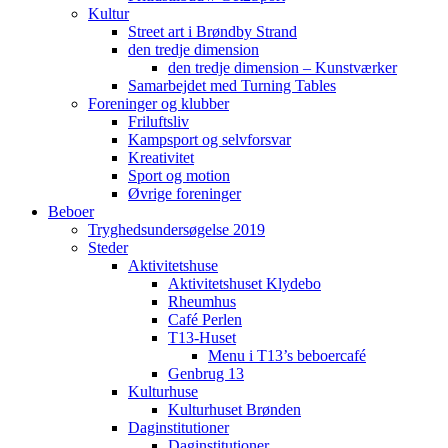
Kultur
Street art i Brøndby Strand
den tredje dimension
den tredje dimension – Kunstværker
Samarbejdet med Turning Tables
Foreninger og klubber
Friluftsliv
Kampsport og selvforsvar
Kreativitet
Sport og motion
Øvrige foreninger
Beboer
Tryghedsundersøgelse 2019
Steder
Aktivitetshuse
Aktivitetshuset Klydebo
Rheumhus
Café Perlen
T13-Huset
Menu i T13’s beboercafé
Genbrug 13
Kulturhuse
Kulturhuset Brønden
Daginstitutioner
Daginstitutioner