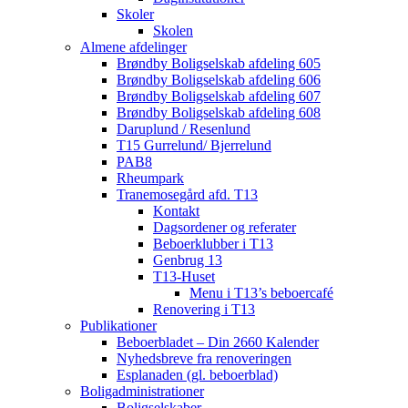
Skoler
Skolen
Almene afdelinger
Brøndby Boligselskab afdeling 605
Brøndby Boligselskab afdeling 606
Brøndby Boligselskab afdeling 607
Brøndby Boligselskab afdeling 608
Daruplund / Resenlund
T15 Gurrelund/ Bjerrelund
PAB8
Rheumpark
Tranemosegård afd. T13
Kontakt
Dagsordener og referater
Beboerklubber i T13
Genbrug 13
T13-Huset
Menu i T13’s beboercafé
Renovering i T13
Publikationer
Beboerbladet – Din 2660 Kalender
Nyhedsbreve fra renoveringen
Esplanaden (gl. beboerblad)
Boligadministrationer
Boligselskaber