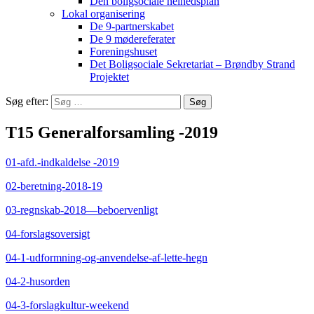
Den boligsociale helhedsplan
Lokal organisering
De 9-partnerskabet
De 9 mødereferater
Foreningshuset
Det Boligsociale Sekretariat – Brøndby Strand
Projektet
Søg efter:
T15 Generalforsamling -2019
01-afd.-indkaldelse -2019
02-beretning-2018-19
03-regnskab-2018—beboervenligt
04-forslagsoversigt
04-1-udformning-og-anvendelse-af-lette-hegn
04-2-husorden
04-3-forslagkultur-weekend