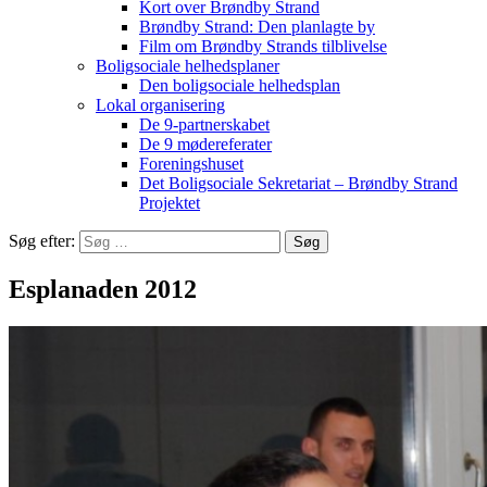
Kort over Brøndby Strand
Brøndby Strand: Den planlagte by
Film om Brøndby Strands tilblivelse
Boligsociale helhedsplaner
Den boligsociale helhedsplan
Lokal organisering
De 9-partnerskabet
De 9 mødereferater
Foreningshuset
Det Boligsociale Sekretariat – Brøndby Strand
Projektet
Søg efter:
Esplanaden 2012