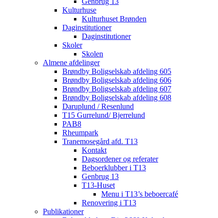
Genbrug 13
Kulturhuse
Kulturhuset Brønden
Daginstitutioner
Daginstitutioner
Skoler
Skolen
Almene afdelinger
Brøndby Boligselskab afdeling 605
Brøndby Boligselskab afdeling 606
Brøndby Boligselskab afdeling 607
Brøndby Boligselskab afdeling 608
Daruplund / Resenlund
T15 Gurrelund/ Bjerrelund
PAB8
Rheumpark
Tranemosegård afd. T13
Kontakt
Dagsordener og referater
Beboerklubber i T13
Genbrug 13
T13-Huset
Menu i T13’s beboercafé
Renovering i T13
Publikationer