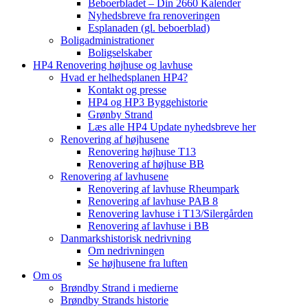
Beboerbladet – Din 2660 Kalender
Nyhedsbreve fra renoveringen
Esplanaden (gl. beboerblad)
Boligadministrationer
Boligselskaber
HP4 Renovering højhuse og lavhuse
Hvad er helhedsplanen HP4?
Kontakt og presse
HP4 og HP3 Byggehistorie
Grønby Strand
Læs alle HP4 Update nyhedsbreve her
Renovering af højhusene
Renovering højhuse T13
Renovering af højhuse BB
Renovering af lavhusene
Renovering af lavhuse Rheumpark
Renovering af lavhuse PAB 8
Renovering lavhuse i T13/Silergården
Renovering af lavhuse i BB
Danmarkshistorisk nedrivning
Om nedrivningen
Se højhusene fra luften
Om os
Brøndby Strand i medierne
Brøndby Strands historie