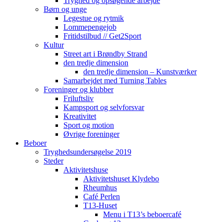
Tryghed og opsøgende arbejde
Børn og unge
Legestue og rytmik
Lommepengejob
Fritidstilbud // Get2Sport
Kultur
Street art i Brøndby Strand
den tredje dimension
den tredje dimension – Kunstværker
Samarbejdet med Turning Tables
Foreninger og klubber
Friluftsliv
Kampsport og selvforsvar
Kreativitet
Sport og motion
Øvrige foreninger
Beboer
Tryghedsundersøgelse 2019
Steder
Aktivitetshuse
Aktivitetshuset Klydebo
Rheumhus
Café Perlen
T13-Huset
Menu i T13’s beboercafé