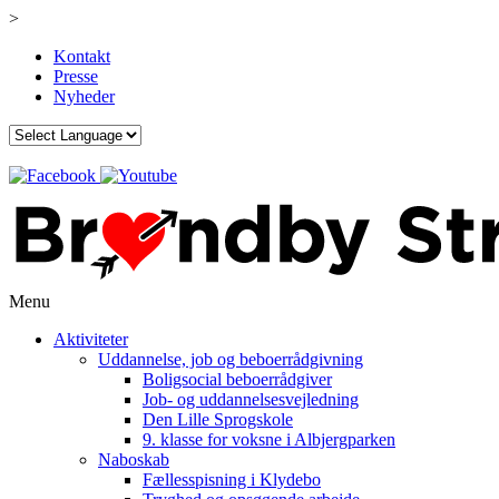
>
Kontakt
Presse
Nyheder
Menu
Aktiviteter
Uddannelse, job og beboerrådgivning
Boligsocial beboerrådgiver
Job- og uddannelsesvejledning
Den Lille Sprogskole
9. klasse for voksne i Albjergparken
Naboskab
Fællesspisning i Klydebo