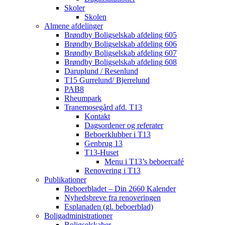
Skoler
Skolen
Almene afdelinger
Brøndby Boligselskab afdeling 605
Brøndby Boligselskab afdeling 606
Brøndby Boligselskab afdeling 607
Brøndby Boligselskab afdeling 608
Daruplund / Resenlund
T15 Gurrelund/ Bjerrelund
PAB8
Rheumpark
Tranemosegård afd. T13
Kontakt
Dagsordener og referater
Beboerklubber i T13
Genbrug 13
T13-Huset
Menu i T13’s beboercafé
Renovering i T13
Publikationer
Beboerbladet – Din 2660 Kalender
Nyhedsbreve fra renoveringen
Esplanaden (gl. beboerblad)
Boligadministrationer
Boligselskaber