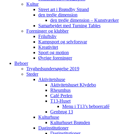
Kultur
Street art i Brøndby Strand
den tredje dimension
den tredje dimension – Kunstværker
Samarbejdet med Turning Tables
Foreninger og klubber
Friluftsliv
Kampsport og selvforsvar
Kreativitet
Sport og motion
Øvrige foreninger
Beboer
Tryghedsundersøgelse 2019
Steder
Aktivitetshuse
Aktivitetshuset Klydebo
Rheumhus
Café Perlen
T13-Huset
Menu i T13’s beboercafé
Genbrug 13
Kulturhuse
Kulturhuset Brønden
Daginstitutioner
Daginstitutioner