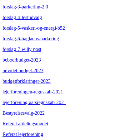
forslag-3-parkering-2.0
forslag-4-festudvalg
forslag-5-vaskeri-og-energi-b52
forslag-6-baglaens-parkering
forslag-7-willy-post
beboerbudget-2023
udvidet budget-2023
budgetforklaringer-2023
lejerforeningen-regnskab-2021
lejerforening-aarsregnskab-2021
Bestyrelsesvalg-2022
Referat afdelingsmødet
Referat lejerforening