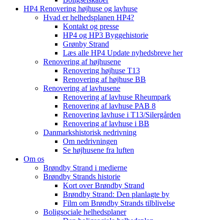
HP4 Renovering højhuse og lavhuse
Hvad er helhedsplanen HP4?
Kontakt og presse
HP4 og HP3 Byggehistorie
Grønby Strand
Læs alle HP4 Update nyhedsbreve her
Renovering af højhusene
Renovering højhuse T13
Renovering af højhuse BB
Renovering af lavhusene
Renovering af lavhuse Rheumpark
Renovering af lavhuse PAB 8
Renovering lavhuse i T13/Silergården
Renovering af lavhuse i BB
Danmarkshistorisk nedrivning
Om nedrivningen
Se højhusene fra luften
Om os
Brøndby Strand i medierne
Brøndby Strands historie
Kort over Brøndby Strand
Brøndby Strand: Den planlagte by
Film om Brøndby Strands tilblivelse
Boligsociale helhedsplaner