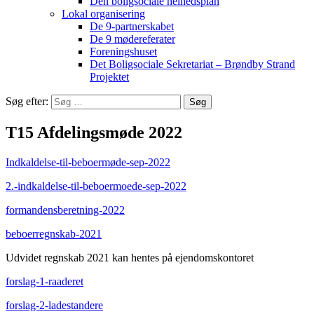
Den boligsociale helhedsplan
Lokal organisering
De 9-partnerskabet
De 9 mødereferater
Foreningshuset
Det Boligsociale Sekretariat – Brøndby Strand
Projektet
Søg efter:
T15 Afdelingsmøde 2022
Indkaldelse-til-beboermøde-sep-2022
2.-indkaldelse-til-beboermoede-sep-2022
formandensberetning-2022
beboerregnskab-2021
Udvidet regnskab 2021 kan hentes på ejendomskontoret
forslag-1-raaderet
forslag-2-ladestandere