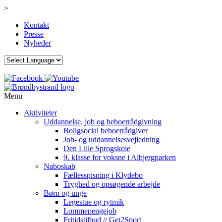
>
Kontakt
Presse
Nyheder
Menu
Aktiviteter
Uddannelse, job og beboerrådgivning
Boligsocial beboerrådgiver
Job- og uddannelsesvejledning
Den Lille Sprogskole
9. klasse for voksne i Albjergparken
Naboskab
Fællesspisning i Klydebo
Tryghed og opsøgende arbejde
Børn og unge
Legestue og rytmik
Lommepengejob
Fritidstilbud // Get2Sport