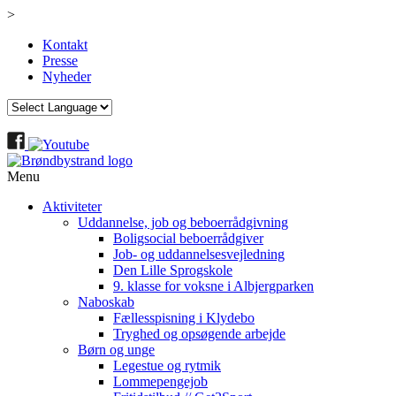
>
Kontakt
Presse
Nyheder
Menu
Aktiviteter
Uddannelse, job og beboerrådgivning
Boligsocial beboerrådgiver
Job- og uddannelsesvejledning
Den Lille Sprogskole
9. klasse for voksne i Albjergparken
Naboskab
Fællesspisning i Klydebo
Tryghed og opsøgende arbejde
Børn og unge
Legestue og rytmik
Lommepengejob