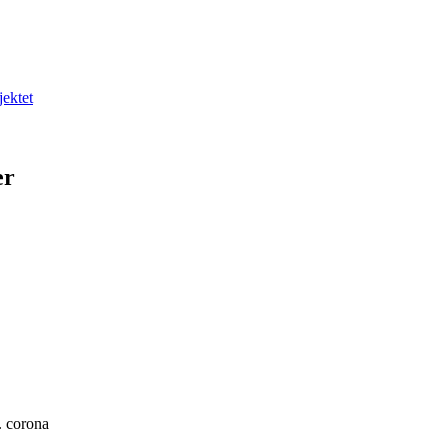
jektet
er
. corona