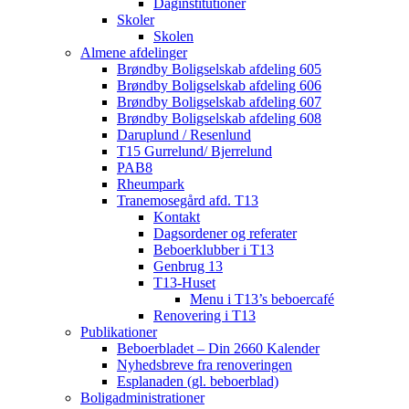
Daginstitutioner
Skoler
Skolen
Almene afdelinger
Brøndby Boligselskab afdeling 605
Brøndby Boligselskab afdeling 606
Brøndby Boligselskab afdeling 607
Brøndby Boligselskab afdeling 608
Daruplund / Resenlund
T15 Gurrelund/ Bjerrelund
PAB8
Rheumpark
Tranemosegård afd. T13
Kontakt
Dagsordener og referater
Beboerklubber i T13
Genbrug 13
T13-Huset
Menu i T13’s beboercafé
Renovering i T13
Publikationer
Beboerbladet – Din 2660 Kalender
Nyhedsbreve fra renoveringen
Esplanaden (gl. beboerblad)
Boligadministrationer