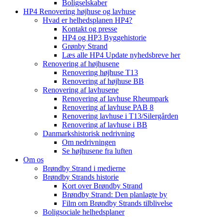
Boligselskaber
HP4 Renovering højhuse og lavhuse
Hvad er helhedsplanen HP4?
Kontakt og presse
HP4 og HP3 Byggehistorie
Grønby Strand
Læs alle HP4 Update nyhedsbreve her
Renovering af højhusene
Renovering højhuse T13
Renovering af højhuse BB
Renovering af lavhusene
Renovering af lavhuse Rheumpark
Renovering af lavhuse PAB 8
Renovering lavhuse i T13/Silergården
Renovering af lavhuse i BB
Danmarkshistorisk nedrivning
Om nedrivningen
Se højhusene fra luften
Om os
Brøndby Strand i medierne
Brøndby Strands historie
Kort over Brøndby Strand
Brøndby Strand: Den planlagte by
Film om Brøndby Strands tilblivelse
Boligsociale helhedsplaner