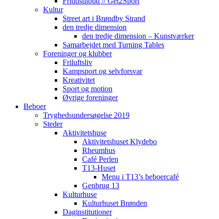
Fritidstilbud // Get2Sport
Kultur
Street art i Brøndby Strand
den tredje dimension
den tredje dimension – Kunstværker
Samarbejdet med Turning Tables
Foreninger og klubber
Friluftsliv
Kampsport og selvforsvar
Kreativitet
Sport og motion
Øvrige foreninger
Beboer
Tryghedsundersøgelse 2019
Steder
Aktivitetshuse
Aktivitetshuset Klydebo
Rheumhus
Café Perlen
T13-Huset
Menu i T13’s beboercafé
Genbrug 13
Kulturhuse
Kulturhuset Brønden
Daginstitutioner