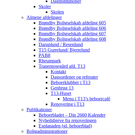
Daginstitutioner
Skoler
Skolen
Almene afdelinger
Brøndby Boligselskab afdeling 605
Brøndby Boligselskab afdeling 606
Brøndby Boligselskab afdeling 607
Brøndby Boligselskab afdeling 608
Daruplund / Resenlund
T15 Gurrelund/ Bjerrelund
PAB8
Rheumpark
Tranemosegård afd. T13
Kontakt
Dagsordener og referater
Beboerklubber i T13
Genbrug 13
T13-Huset
Menu i T13’s beboercafé
Renovering i T13
Publikationer
Beboerbladet – Din 2660 Kalender
Nyhedsbreve fra renoveringen
Esplanaden (gl. beboerblad)
Boligadministrationer