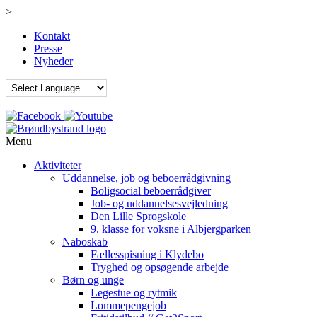
>
Kontakt
Presse
Nyheder
Menu
Aktiviteter
Uddannelse, job og beboerrådgivning
Boligsocial beboerrådgiver
Job- og uddannelsesvejledning
Den Lille Sprogskole
9. klasse for voksne i Albjergparken
Naboskab
Fællesspisning i Klydebo
Tryghed og opsøgende arbejde
Børn og unge
Legestue og rytmik
Lommepengejob