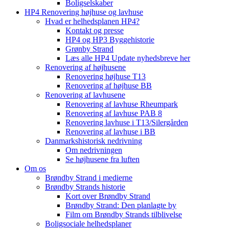
Boligselskaber
HP4 Renovering højhuse og lavhuse
Hvad er helhedsplanen HP4?
Kontakt og presse
HP4 og HP3 Byggehistorie
Grønby Strand
Læs alle HP4 Update nyhedsbreve her
Renovering af højhusene
Renovering højhuse T13
Renovering af højhuse BB
Renovering af lavhusene
Renovering af lavhuse Rheumpark
Renovering af lavhuse PAB 8
Renovering lavhuse i T13/Silergården
Renovering af lavhuse i BB
Danmarkshistorisk nedrivning
Om nedrivningen
Se højhusene fra luften
Om os
Brøndby Strand i medierne
Brøndby Strands historie
Kort over Brøndby Strand
Brøndby Strand: Den planlagte by
Film om Brøndby Strands tilblivelse
Boligsociale helhedsplaner