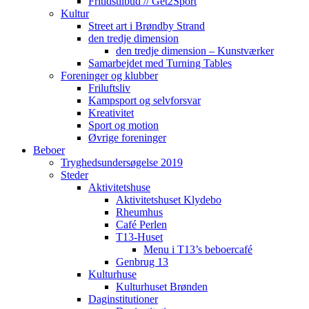
Fritidstilbud // Get2Sport
Kultur
Street art i Brøndby Strand
den tredje dimension
den tredje dimension – Kunstværker
Samarbejdet med Turning Tables
Foreninger og klubber
Friluftsliv
Kampsport og selvforsvar
Kreativitet
Sport og motion
Øvrige foreninger
Beboer
Tryghedsundersøgelse 2019
Steder
Aktivitetshuse
Aktivitetshuset Klydebo
Rheumhus
Café Perlen
T13-Huset
Menu i T13’s beboercafé
Genbrug 13
Kulturhuse
Kulturhuset Brønden
Daginstitutioner