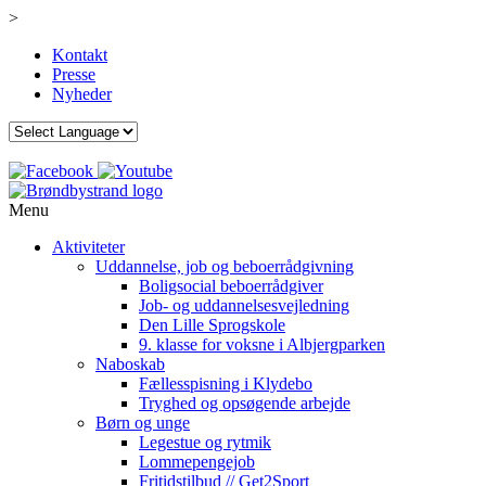
>
Kontakt
Presse
Nyheder
Menu
Aktiviteter
Uddannelse, job og beboerrådgivning
Boligsocial beboerrådgiver
Job- og uddannelsesvejledning
Den Lille Sprogskole
9. klasse for voksne i Albjergparken
Naboskab
Fællesspisning i Klydebo
Tryghed og opsøgende arbejde
Børn og unge
Legestue og rytmik
Lommepengejob
Fritidstilbud // Get2Sport