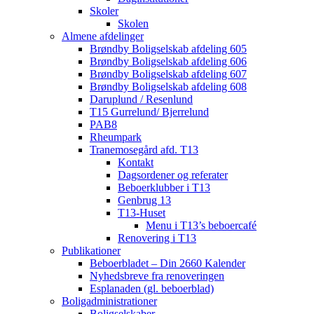
Skoler
Skolen
Almene afdelinger
Brøndby Boligselskab afdeling 605
Brøndby Boligselskab afdeling 606
Brøndby Boligselskab afdeling 607
Brøndby Boligselskab afdeling 608
Daruplund / Resenlund
T15 Gurrelund/ Bjerrelund
PAB8
Rheumpark
Tranemosegård afd. T13
Kontakt
Dagsordener og referater
Beboerklubber i T13
Genbrug 13
T13-Huset
Menu i T13’s beboercafé
Renovering i T13
Publikationer
Beboerbladet – Din 2660 Kalender
Nyhedsbreve fra renoveringen
Esplanaden (gl. beboerblad)
Boligadministrationer
Boligselskaber