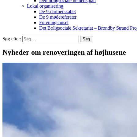
Den boligsociale helhedsplan
Lokal organisering
De 9-partnerskabet
De 9 mødereferater
Foreningshuset
Det Boligsociale Sekretariat – Brøndby Strand Pro
Søg efter:
Nyheder om renoveringen af højhusene