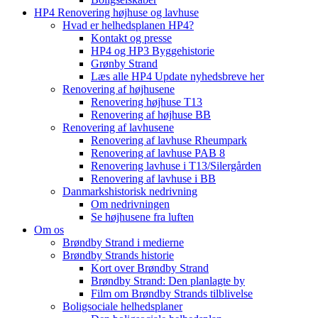
HP4 Renovering højhuse og lavhuse
Hvad er helhedsplanen HP4?
Kontakt og presse
HP4 og HP3 Byggehistorie
Grønby Strand
Læs alle HP4 Update nyhedsbreve her
Renovering af højhusene
Renovering højhuse T13
Renovering af højhuse BB
Renovering af lavhusene
Renovering af lavhuse Rheumpark
Renovering af lavhuse PAB 8
Renovering lavhuse i T13/Silergården
Renovering af lavhuse i BB
Danmarkshistorisk nedrivning
Om nedrivningen
Se højhusene fra luften
Om os
Brøndby Strand i medierne
Brøndby Strands historie
Kort over Brøndby Strand
Brøndby Strand: Den planlagte by
Film om Brøndby Strands tilblivelse
Boligsociale helhedsplaner