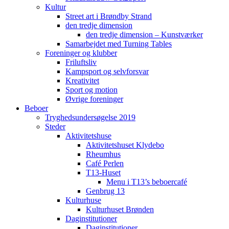
Kultur
Street art i Brøndby Strand
den tredje dimension
den tredje dimension – Kunstværker
Samarbejdet med Turning Tables
Foreninger og klubber
Friluftsliv
Kampsport og selvforsvar
Kreativitet
Sport og motion
Øvrige foreninger
Beboer
Tryghedsundersøgelse 2019
Steder
Aktivitetshuse
Aktivitetshuset Klydebo
Rheumhus
Café Perlen
T13-Huset
Menu i T13’s beboercafé
Genbrug 13
Kulturhuse
Kulturhuset Brønden
Daginstitutioner
Daginstitutioner